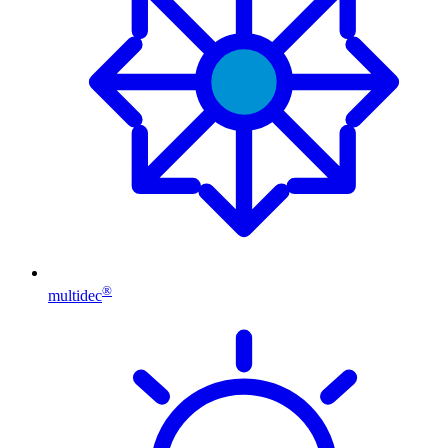
®
multidec