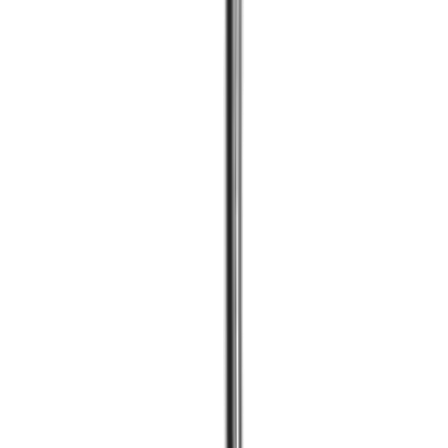
Lösung
Durch unser eigenes Design 1:1 ersetzbar
Wir helfen Ihnen Ihre originale Werkzeugplatte zu behalten
und bieten den Spannkeil-Ersatz für die optimale Kühlung an
der Schneide.
Herausforderung
Keine punktuelle Kühlung
Herkömmliche Spannkeile haben keinen Kühlmittelaustritt.
Lösung
Integrierte Kühlung im Spannkeil
®
Die Spannkeile von
multidec
-LUB sind mit einer
integrierten Kühlung ausgestattet und ermöglichen dadurch
eine präzise Kühlung an der Schneide.
Herausforderung