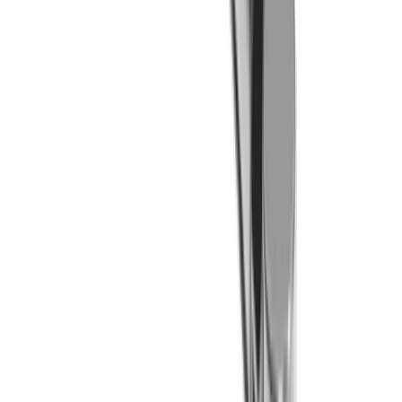
LUB Spannkeil MLU ST IC (STAR)