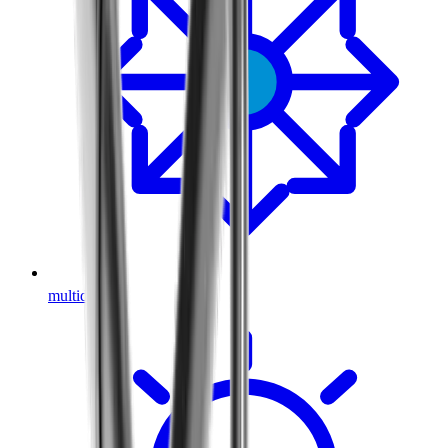
®
multidec