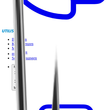
Branchen
Kompetenzen
Marken
®
multidec
Sonderlösungen
Menü
Menü