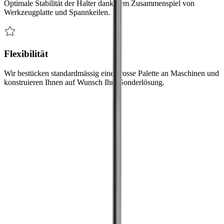
Optimale Stabilität der Halter dank dem Zusammenspiel von
Werkzeugplatte und Spannkeilen.
Flexibilität
Wir bestücken standardmässig eine grosse Palette an Maschinen und
konstruieren Ihnen auf Wunsch Ihre Sonderlösung.
Herausforderungen
Wir haben die Lösung für Ihre
Herausforderung
Herausforderung
Originale Werkzeugplatte beibehalten
Bei ineffizienter Kühlung an der Werkzeugschneide leidet die
Standzeit der Schneide.