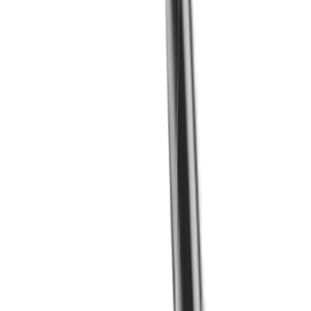
LUB Spannkeil MLU ... IC-F (TORNOS GT26 /
Swiss Nano)