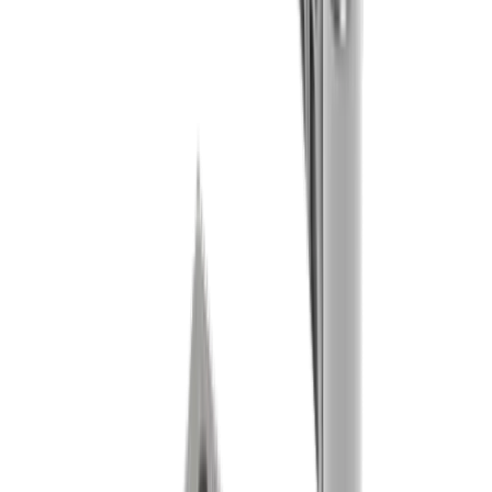
®
multidec
-LUB Kühlmittel-System
®
Entdecken Sie unser
multidec
-LUB
Kühlmittel-System
Zum Produkt