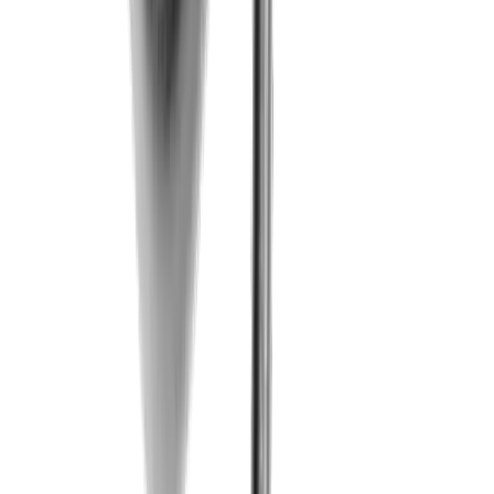
®
multidec
-LUB Spannkeile