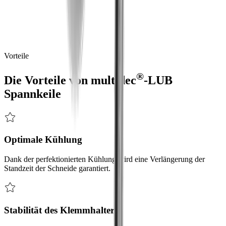
Optimale Spannung des Halters und eine präzise Kühlung an der
Werkzeugschneide
®
multidec
-LUB
Spannkeile
garantieren
eine
perfekte
Kühlung
an
der
Werkzeugschneide
und
erhöhen
dadurch
die
Standzeit
sowie
die
Prozess-Sicherheit.
Vorteile
®
Die Vorteile von
multidec
-LUB
Spannkeile
Optimale Kühlung
Dank der perfektionierten Kühlung wird eine Verlängerung der
Standzeit der Schneide garantiert.
Stabilität des Klemmhalters