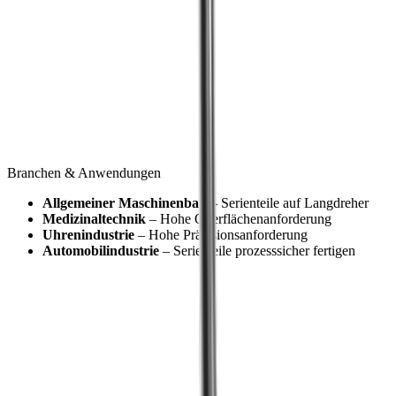
Der Standard reicht nicht aus
Standard genügt für Ihren aktuellen Fertigungsprozess nicht.
Lösung
Sonderlösung
Wir entwickeln nach Ihren Anforderungen den passenden
Spannkeil.
Branchen & Anwendungen
Allgemeiner Maschinenbau
– Serienteile auf Langdreher
Medizinaltechnik
– Hohe Oberflächenanforderung
Uhrenindustrie
– Hohe Präzisionsanforderung
Automobilindustrie
– Serienteile prozesssicher fertigen
Shop
®
Unsere
multidec
-LUB Spannkeile im
Shop