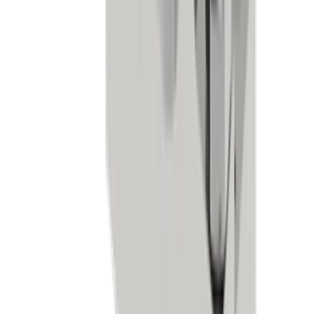
Uhrenindustrie
Mikromechanik