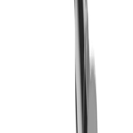
LUB Spannkeil MLU CI IC (CITIZEN)