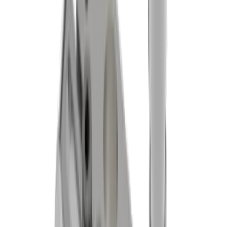
Fabio Marchionne
Technischer Berater / Produkt Manager
+41 52 762 62 62
fabio.marchionne@utilis.com
Utilis AG
Kreuzlingerstrasse 22
8555 Müllheim
+41 52 762 62 62
info@utilis.com
Newsletter