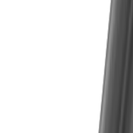
Probleme bei der Spanabfuhr
Lösung
Unsere Finecut-Werkzeuge haben eine feinst
polierte Spankammer, welche die Späne
jederzeit perfekt abführt.
Herausforderung
Spezielle und feine Oberflächengüte
Lösung
Perfekt abgestimmte Geometrien,
hervorragende Substrate und Beschichtungen
der Werkzeuge erfüllen die gewünschten
Anforderungen.
Herausforderung
Sauberer Spanabfluss