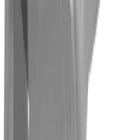
Mikromechanik
Allgemeiner Maschinenbau