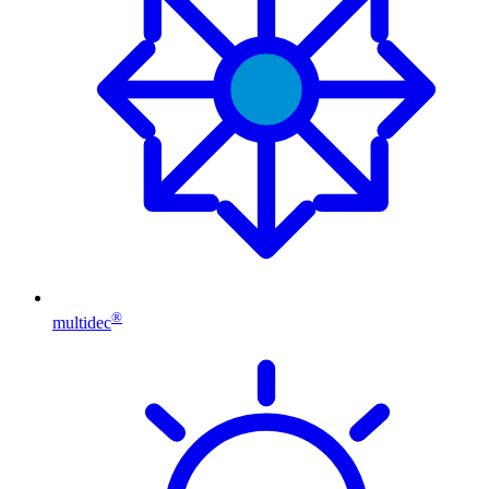
®
multidec