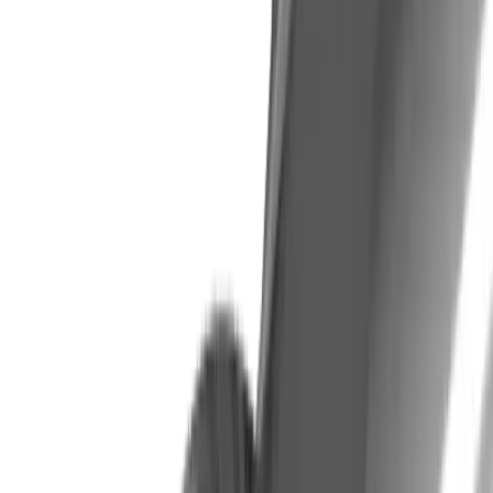
Schaftfräser UMMW Z3 2xD Micro Mill