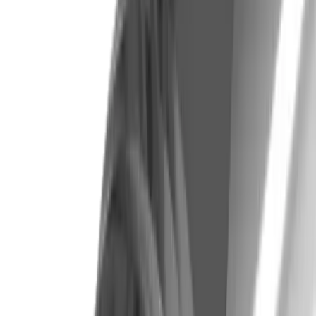
VHM-Mikro-Schaftfräser UMM 2... x 05