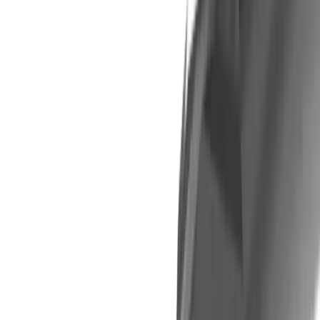
Schaftfräser UMMN Z3 Micro Mill