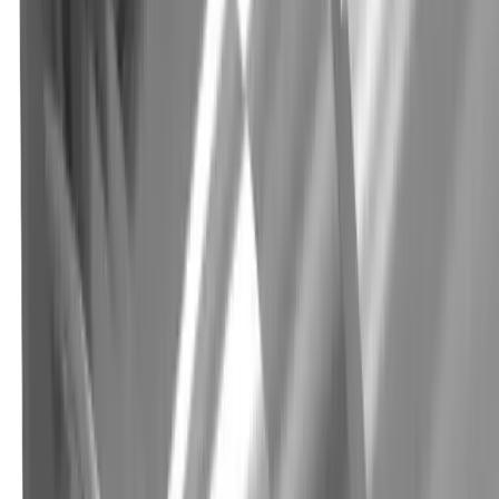
Christian Saxer
Verkaufsleiter Innendienst
+41 52 762 62 62
christian.saxer@utilis.com
Utilis AG
Kreuzlingerstrasse 22
8555 Müllheim
+41 52 762 62 62
info@utilis.com
Newsletter