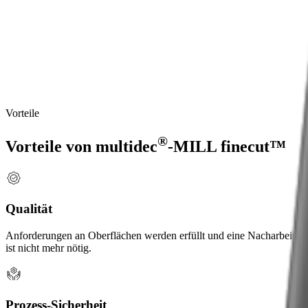
Vollhartmetall-Fräswerkzeuge mit einer optimierten
Schneidengeometrie für hochfeine und qualitativ hochwertige
Oberflächengüten.
Hochwertige
und
feine
Oberflächen
spielen
speziell
auch
auf
Langdrehautomaten
eine
große
Rolle.
Hier
werden
Werkzeuge
benötigt,
die
diese
Oberflächenanforderungen
herstellen
können.
Genau
dafür
wurden
®
unsere
multidec
-MILL
finecut™
Fräswerkzeuge
entwickelt.
Vorteile
®
Vorteile von
multidec
-MILL finecut™
Qualität
Anforderungen an Oberflächen werden erfüllt und eine Nacharbeit
ist nicht mehr nötig.
Prozess-Sicherheit