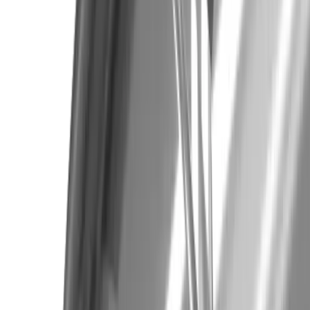
®
multidec
-MILL wolverine™
®
Entdecken Sie unsere
multidec
-MILL
wolverine™ Produkte.
Zum Produkt