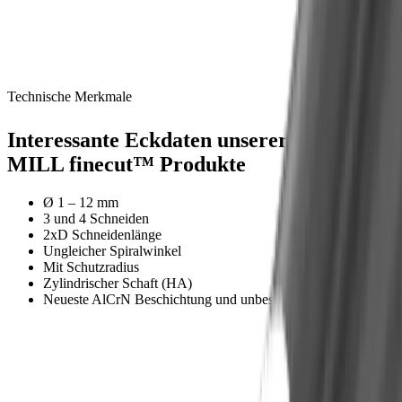
Lösung
Unbeschichtete Werkzeuge mit polierten
Spannuten lassen Späne optimal abfliessen.
Technische Merkmale
®
Interessante Eckdaten unserer
multidec
-
MILL finecut™ Produkte
Ø 1 – 12 mm
3 und 4 Schneiden
2xD Schneidenlänge
Ungleicher Spiralwinkel
Mit Schutzradius
Zylindrischer Schaft (HA)
Neueste AlCrN Beschichtung und unbeschichtet
Shop
®
Zu unseren
multidec
-MILL finecut™