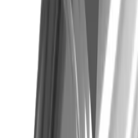
VHM-Mikro-Kugelfräser UMMB 2... x 03