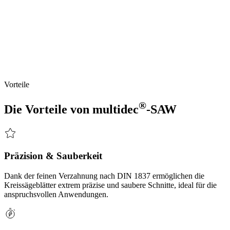
Vollhartmetall-Kreissägeblätter DIN 1837
®
Mit
multidec
-SAW
bietet
UTILIS
ein
Programm
mit
Vollhartmetall-Kreissägeblättern
DIN1837,
die
vielseitig
einsetzbar
sind,
was
sie
ideal
für
den
flexiblen
Einsatz
in
unterschiedlichen
Produktionsumgebungen
machen.
Sie
sind
die
perfekte
Wahl
für
Anwendungen
in
der
Metallverarbeitung,
im
Maschinenbau
und
in
der
industriellen
Fertigung.
Vorteile
®
Die Vorteile von
multidec
-SAW
Präzision & Sauberkeit
Dank der feinen Verzahnung nach DIN 1837 ermöglichen die
Kreissägeblätter extrem präzise und saubere Schnitte, ideal für die
anspruchsvollen Anwendungen.