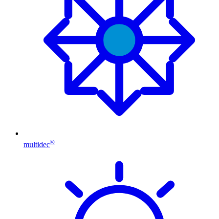
®
multidec