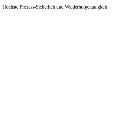
Höchste Prozess-Sicherheit und Wiederholgenauigkeit
Herausforderungen & Lösungen
Unsere Lösungen zu Ihren
Herausforderungen
Herausforderung
Maximale Standzeit
Lösung
Vollhartmetallausführung und präzis
geschliffene Zahngeometrie
Herausforderung
Hohe Schnittqualität
Lösung