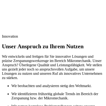
Unser Qualitätsanspruch verpflichtet auf Nachhaltigkeit zu achten.
Wir
sehen
uns
verpflichtet
für
die
Sicherheit
unserer
Führungskräfte,
Kollegen
und
Auszubildenden
Sorge
zu
tragen.
Weiter
versuchen
wir
Ihre
Gesundheit
zu
fördern
und
die
Lebensqualität
der
Menschen
in
unserem
Umfeld
zu
steigern.
Zusätzlich
beachten
wir
bestimmte
ökologische
Grundsätze.
Auf
diese
Weise
bringen
wir
die
drei
Kernaspekte
der
Nachhaltigkeit
erfolgreich
in
Einklang.
Innovation
Unser Anspruch zu Ihrem Nutzen
Wir entwickeln und fertigen für Sie innovative Lösungen und
präzise Zerspanungswerkzeuge im Bereich Mikromechanik. Unser
Anspruch? Überlegene Qualität und Leistungsfähigkeit. Wir stellen
uns gezielt jeder noch so anspruchsvollen Aufgabe, um unsere
Lösungen zu nutzen und unseren Ruf als innovatives Unternehmen
zu stärken.
Wir beobachten und analysieren stetig den Weltmarkt.
Wir identifizieren frühzeitig globale Trends im Bereich der
Zerspanung bzw. der Mikromechanik.