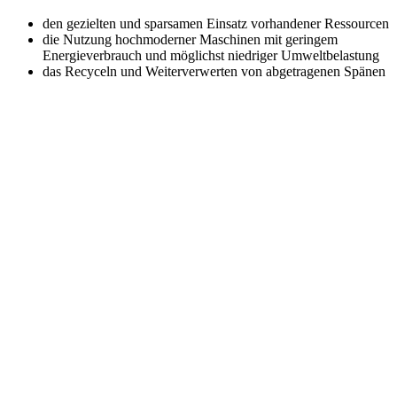
den gezielten und sparsamen Einsatz vorhandener Ressourcen
die Nutzung hochmoderner Maschinen mit geringem
Energieverbrauch und möglichst niedriger Umweltbelastung
das Recyceln und Weiterverwerten von abgetragenen Spänen
Utilis AG
Kreuzlingerstrasse 22
8555 Müllheim
+41 52 762 62 62
info@utilis.com
Newsletter