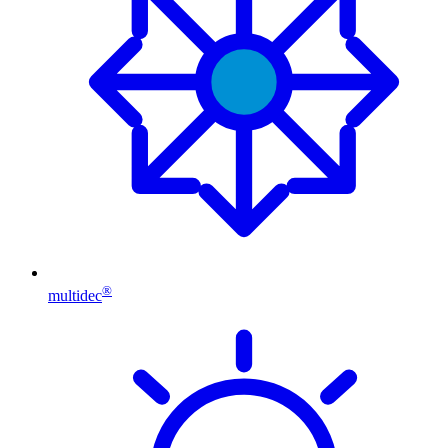
®
multidec