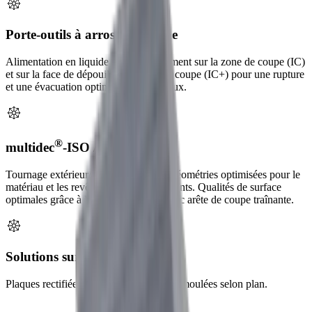
Porte-outils à arrosage interne
Alimentation en liquide de refroidissement sur la zone de coupe (IC)
et sur la face de dépouille et la face de coupe (IC+) pour une rupture
et une évacuation optimales des copeaux.
®
multidec
-ISO / -TOP
Tournage extérieur/intérieur avec des géométries optimisées pour le
matériau et les revêtements les plus récents. Qualités de surface
optimales grâce à la géométrie TOP avec arête de coupe traînante.
Solutions sur mesure
Plaques rectifiées sur mesure et plaques moulées selon plan.