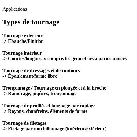
Fiabilité du processus, de la fabrication à l'unité à la production en
série.
Applications
Types de tournage
Tournage extérieur
-> Ébauche/Finition
Tournage intérieur
-> Courtes/longues, y compris les géométries à parois minces
Tournage de dressages et de contours
-> Épaulement/forme libre
Tronçonnage / Tournage en plongée et à la broche
-> Rainurage, piqûres, tronçonnage
Tournage de profilés et tournage par copiage
-> Rayons, chanfreins, éléments de forme
Tournage de filetages
-> Filetage par tourbillonnage (intérieur/extérieur)