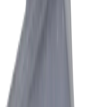
matériaux tenaces
Solution
Porte-outils à refroidissement interne
Sur la face de coupe (IC) et sur la face de
dépouille et de coupe (IC+) pour une rupture et
une évacuation optimales des copeaux
Défi
Arêtes de coupe, bavures et effets thermiques
sur l'acier inoxydable/l'aluminium
Solution
®
multidec
-ISO / -TOP
Tournage extérieur/intérieur avec des
géométries optimisées pour le matériau et les