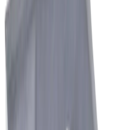
revêtements les plus récents. Qualités de surface
optimales grâce à la géométrie TOP avec arête
de coupe traînante
Défi
Coupes interrompues dans les pièces moulées /
forgées
Solution
Solutions sur mesure
Plaques rectifiées sur mesure et plaques moulées
selon plan. Avec assistance technique sur site si
nécessaire.
Boutique
Découvrez nos produits pour le tournage
dans la boutique