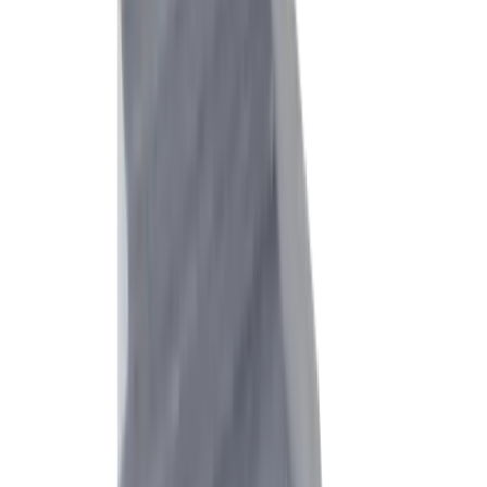
Défis et solutions
Nos solutions en matière de tournage
Défi
Vibrations et précision dimensionnelle en cas de
porte-à-faux importants
Solution
®
multidec
-CUT
Tournage de précision avec des formateurs de
copeaux optimisés pour différents matériaux
Défi
Copeaux et évacuation des copeaux pour les