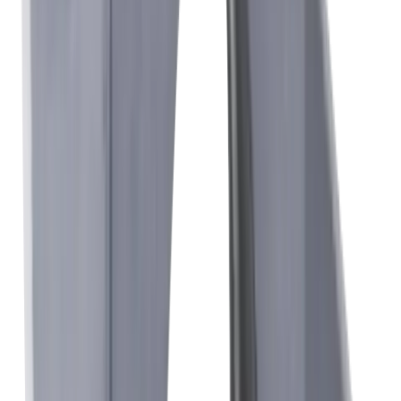
Interlocuteur
Mark Flommer
Directeur Commercial et Marketing
+41 52 762 62 62
mark.flommer@utilis.com
Utilis France SARL
90, allée de Glaisy ZI
74300 Thyez
+33 4 50 96 36 30
contact@utilis.com
Newsletter