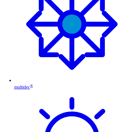
®
multidec