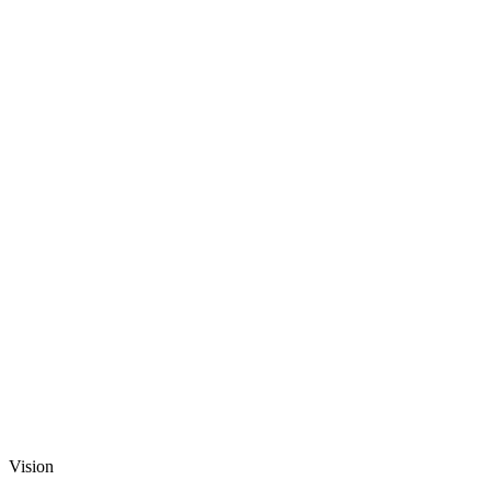
Vision et valeurs
Vision