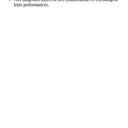
leurs performances.
Contact
Discutez avec nous de vos besoins
spécifiques.
+41 52 762 62 62
info@utilis.com
Utilis France SARL
90, allée de Glaisy ZI
74300 Thyez
+33 4 50 96 36 30
contact@utilis.com
Newsletter