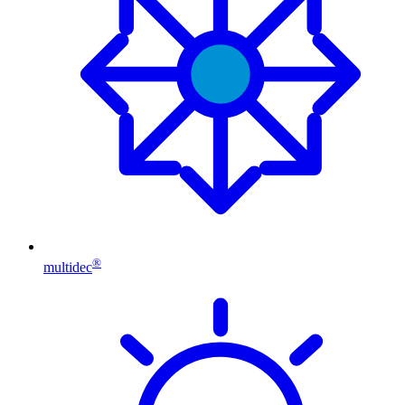
®
multidec