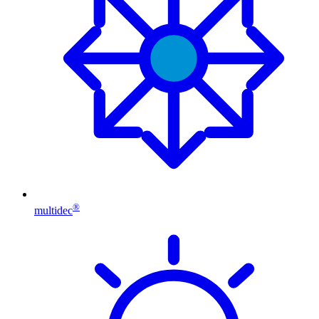
®
multidec