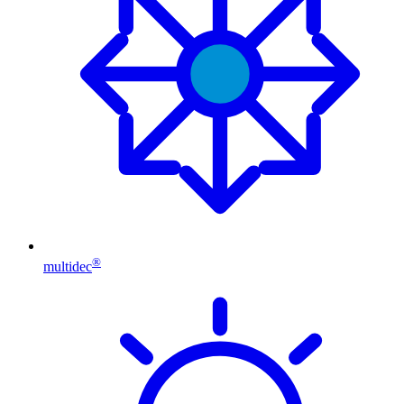
®
multidec