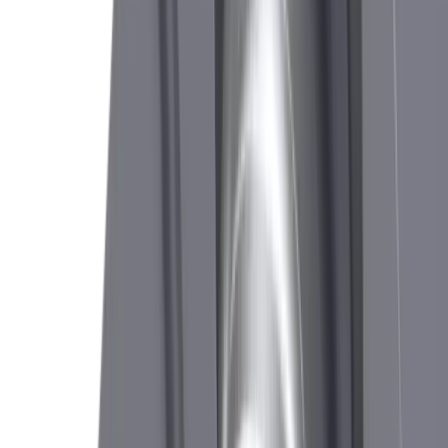
Plaquette de plongée et de chariotage CUT 1605 F.
GC20