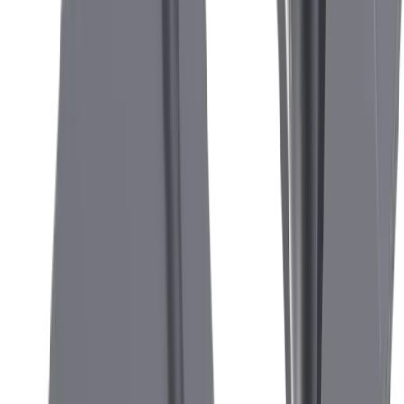
®
multidec
-CUT 3000
Découvrez le système de tournage et de
®
rainurage
multidec
-CUT 3000 pour les
barres de plus grand diamètre, jusqu'à 32