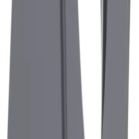
®
Votre interlocuteur pour notre système
multidec
-CUT 1600
Festim Dzemaili
Chef de Produit
+41 52 762 62 62
festim.dzemaili@utilis.com
Utilis France SARL
90, allée de Glaisy ZI
74300 Thyez
+33 4 50 96 36 30
contact@utilis.com
Newsletter