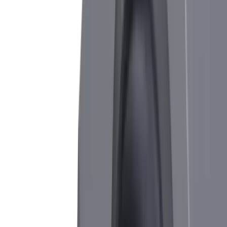
particulières et les met en œuvre de manière
individuelle, personnalisée et hautement
professionnelle.
Défi
Matériaux à usiner de manière spécifique -
Matériaux spéciaux
Solution
Revêtements spéciaux - Revêtements sur mesure
Défi
Lubrification exigeante
Solution
Parfaite lubrification grâce à nos porte-outils IC
et IC+.
Défi