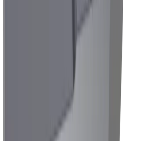
Industrie horlogère