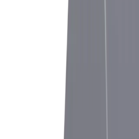
®
multidec
-CUT 1600