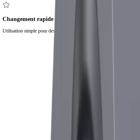
Changement rapide d'outils
Utilisation simple pour des temps de préparation minimaux
Défis et solutions
®
Le
multidec
-CUT 1600 relève ces défis
Défi
Usinage spécial - Les clients ont souvent des
exigences spécifiques concernant leurs outils de
coupe
Solution
Solutions sur mesure - UTILIS a mis en place
une offre spéciale pour répondre aux demandes