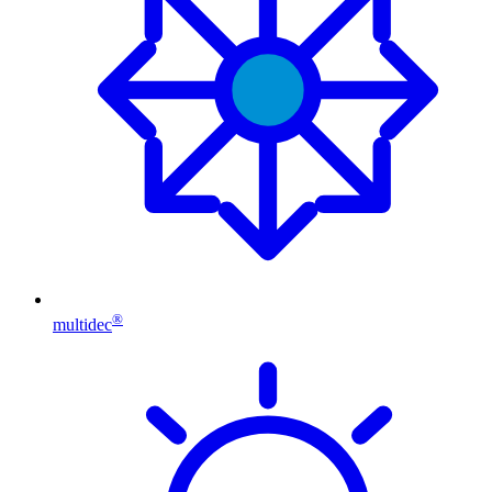
®
multidec