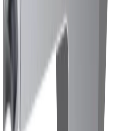
Construction mécanique générale
Industrie électronique
Compétences