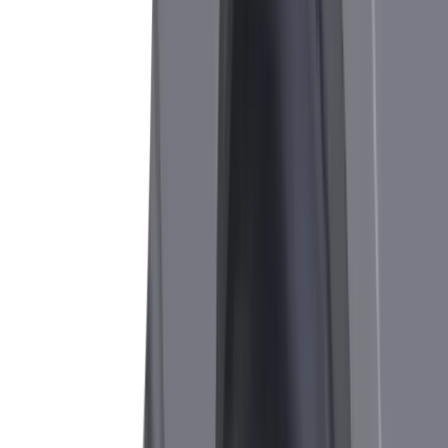
Raccordement du liquide de refroidissement
Solution
Porte-outils avec arrosage intégré et 5
possibilités de raccordement
Défi
Optimisation des temps de fonctionnement des
machines
Solution
Grâce au système de porte-outils TWIN à deux
arêtes de coupe, la durée de vie de la machine
est prolongée.
Boutique en ligne
®
Notre gamme
multidec
-CUT 1600