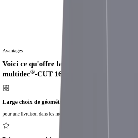
Système d'outils de perçage et de tournage performant pour le
tournage extérieur et intérieur, destiné aux tours automatiques à
poupée mobile avec un passage de barre de Ø 10 mm maximum.
Les
systèmes
d'outils
de
perçage
et
de
tournage
de
la
gamme
®
multidec
-CUT
1600
peuvent
être
utilisés
pour
le
tournage
extérieur
et
intérieur.
Les
plaquettes
amovibles
sont
faciles
à
remplacer
et
se
caractérisent
par
une
très
grande
répétabilité.
Avantages
Voici ce qu'offre la gamme de produits
®
multidec
-CUT 1600
Large choix de géométries de coupe
pour une livraison dans les meilleurs délais