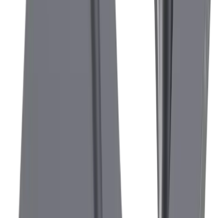
mm maximum.
®
multidec
-CUT 3000