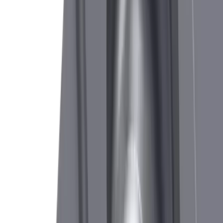
Plaquette de tronçonnage CUT 1602