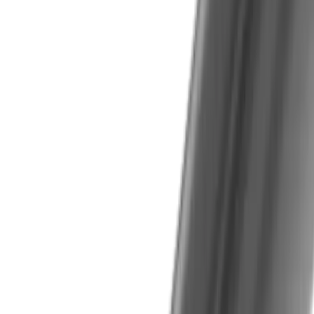
Ébavureur UMME 60°