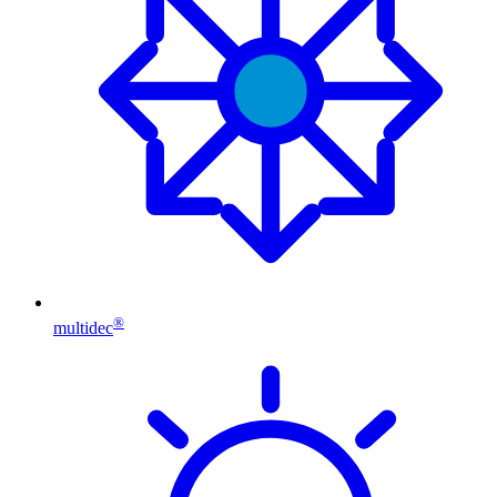
®
multidec