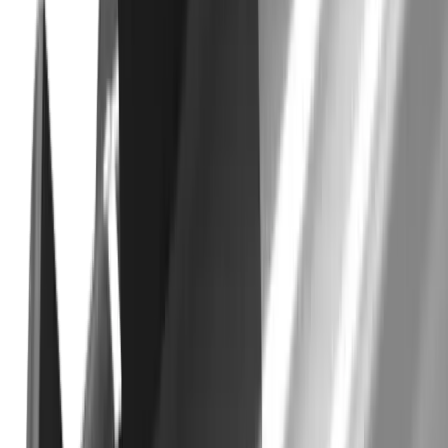
®
multidec
-MILL eagle™
®
Découvrez nos produits
multidec
-MILL
eagle™
Vers le produit