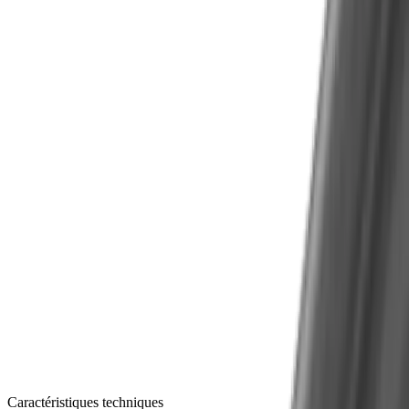
Ébavurage précis des arêtes
Solution
Avec nos outils de fraisage en carbure
®
monobloc
multidec
-MILL scorpion™, vous le
faites encore plus efficacement. Que ce soit à 60°
ou à 90°. L'ébavurage précis des arêtes et la
réalisation de congés précis sur les composants
reflètent la qualité.
Défi
Amélioration de la qualité
Solution
Nos géométries optimisent parfaitement les
arêtes de vos pièces. Cela améliore la qualité des
composants. Et ce, même avec des matériaux
différents.
Caractéristiques techniques