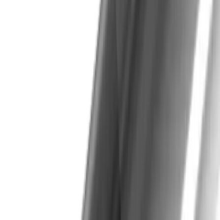
Ébavureuse avant et arrière UMMVR 90°