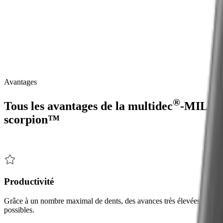
Outils de fraisage de chants en carbure monobloc. L'ébavurage et les
autres opérations de finition des chants sont un jeu d'enfant.
Chaque
pièce
doit
être
ébavurée
ou
présenter
un
chanfrein
défini
sur
ses
arêtes.
Certaines
pièces
nécessitent
également
ce
que
l'on
appelle
un
quart
de
cercle,
c'est-à-dire
un
arrondi
d'arête
précisément
défini.
®
Nos
outils
de
fraisage
en
carbure
monobloc
multidec
-MILL
scorpion™
répondent
précisément
à
toutes
ces
exigences.
Avantages
®
Tous les avantages de la
multidec
-MILL
scorpion™
Productivité
Grâce à un nombre maximal de dents, des avances très élevées sont
possibles.