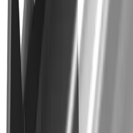
Personne de contact
Arbit Dzemailji
Chef de Produit
+41 52 762 62 62
arbit.dzemailji@utilis.com
Utilis France SARL
90, allée de Glaisy ZI
74300 Thyez