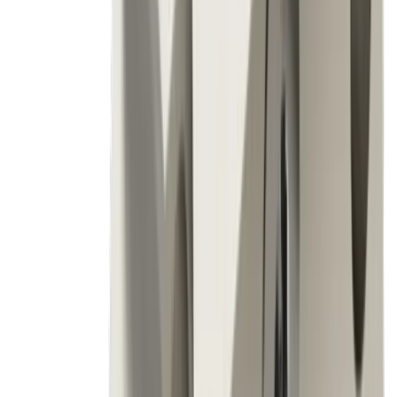
garantissent une qualité constante et des
surfaces parfaites, même pour des millions de
pièces.
Défi
Usinage de matériaux exigeants tels que l'acier
inoxydable, le titane ou l'Inconel, qui accélèrent
l'usure des outils
Solution
Durée de vie prolongée : des nuances de
carbure innovantes et des technologies de
revêtement de pointe réduisent l'usure et
augmentent considérablement la durée de vie de
l'outil
Défi
Délais de livraison courts et besoin d'une
disponibilité élevée des machines sans arrêts