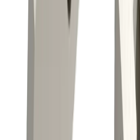
®
Découvrez nos produits
multidec
-
ESCOMATIC™
Vers le produit