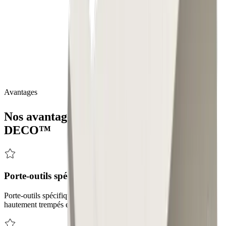
La précision commence ici - Swiss Engineering for Tornos
Excellence
Le
tronçonnage
de
pièces,
près
de
la
broche
ou
près
de
la
contre-
broche,
est
souvent
difficile
à
réaliser
avec
des
porte-outils
standard.
Des
porte-outils
de
base
spécialement
adaptés
constituent
donc
la
solution
optimale.
La
gamme
propose
des
porte-outils
de
base
adaptés
à
diverses
machines
TORNOS
ainsi
que
des
modules
pour
les
outils
de
coupe
®
multidec
-CUT
et
-TOP.
Avantages
®
Nos avantages avec
multidec
-TORNOS
DECO™
Porte-outils spécifiques à la machine
Porte-outils spécifiques à la machine avec refroidissement interne,
hautement trempés et nickelés