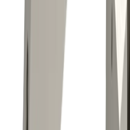
Interlocuteur
Festim Dzemaili
Chef de Produit
+41 52 762 62 62
festim.dzemaili@utilis.com
Utilis France SARL
90, allée de Glaisy ZI
74300 Thyez
+33 4 50 96 36 30
contact@utilis.com
Newsletter