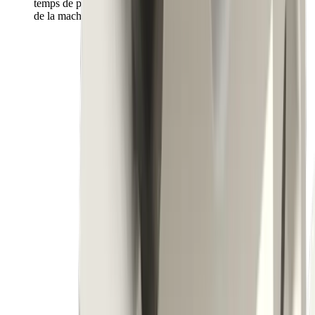
temps de préparation minimal et une disponibilité maximale
de la machine.
Boutique
®
Nos produits
multidec
-TORNOS
DECO™ dans la boutique
Vers la boutique