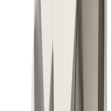
Exigences de précision croissantes pour des
pièces tournées toujours plus petites et plus
complexes
Solution
Spécialisé pour les tours automatiques Tornos :
®
multidec
-TORNOS DECO™ a été conçu sur
mesure pour répondre aux exigences des
machines Deco et EvoDeco – pour une
performance et une stabilité maximales
Défi
Pression croissante sur les coûts due aux
volumes élevés et aux tolérances de fabrication
serrées
Solution
Précision au plus haut niveau : des arêtes de
coupe et des porte-outils usinés avec exactitude