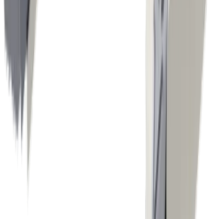
Construction mécanique générale
Industrie électronique