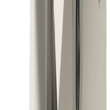
imprévus
Solution
Gain d'efficacité grâce à un changement d'outils
rapide : des interfaces précises permettent des
temps de préparation minimaux et une
disponibilité maximale des machines
Défi
Nécessité d'une qualité reproductible sur de
longs cycles de production
Solution
Sécurité des processus et répétabilité : des
systèmes de fixation à faibles vibrations et des
géométries de coupe optimisées garantissent des
processus stables, même à des vitesses de
rotation élevées