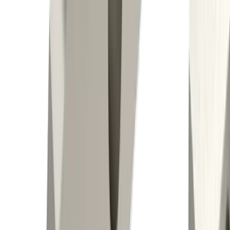
®
multidec
-ESCOMATIC™