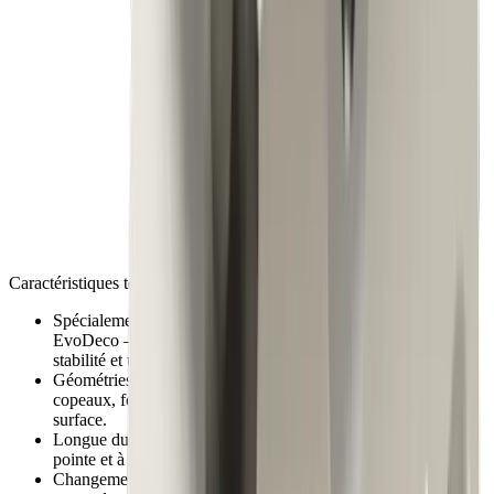
Défi
Changements d'outils fastidieux sur les systèmes
conventionnels, qui allongent les temps de
préparation
Solution
Ingénierie « Swiss Made » : développement et
production en Suisse – pour une fiabilité, une
qualité et une précision maximales dans chaque
composant
Caractéristiques techniques
Spécialement développé pour les machines Tornos Deco et
EvoDeco – parfaitement adapté pour une précision, une
stabilité et une fiabilité de processus maximales.
Géométries de coupe optimisées – formation propre des
copeaux, forces de coupe réduites et excellente qualité de
surface.
Longue durée de vie – grâce à des nuances de carbure de
pointe et à des revêtements résistants à l'usure.
Changement rapide d'outils – interfaces précises pour un