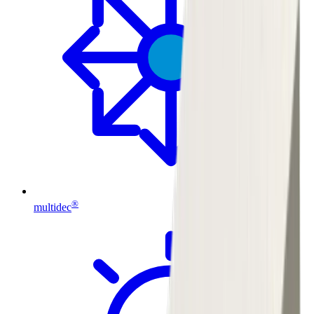
®
multidec