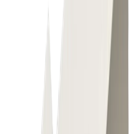
®
multidec
-TORNOS DECO™