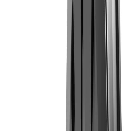
®
multidec
-WHIRLING