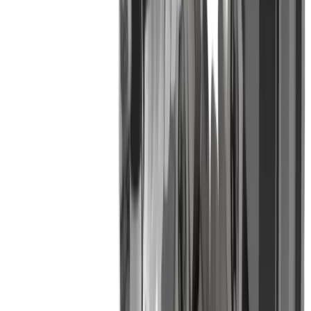
Plaque à tourbillon filetée MWI HA VP