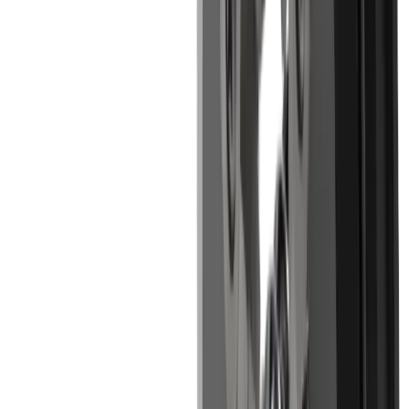
au grand nombre d’arêtes de coupe.
Défi
Grandes profondeurs de coupe
Solution
Diamètre du filetage de 4 mm et diamètre du
noyau à partir d'un diamètre de barre de 12
mm.
Défi
Contrôle des copeaux
Solution
Coupe ininterrompue grâce à la vitesse de
rotation élevée de l'outil.
Défi