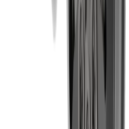
®
multidec
-CUT
Découvrez nos outils de tournage et de
®