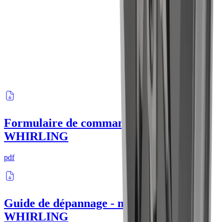
Personne de contact
Lirim Saljihi
Dessinateur / Chef de Produit Tourbillonnage
+41 52 762 62 62
lirim.saljihi@utilis.com
®
Formulaire de commande -
multidec
-
WHIRLING
pdf
®
Guide de dépannage -
multidec
-
WHIRLING