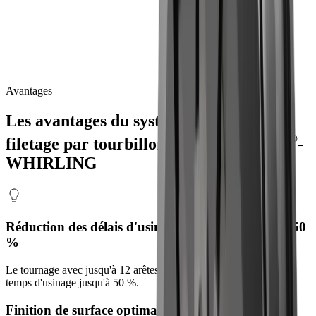
Augmentation de la productivité avec une précision maximale.
®
multidec
-WHIRLING
est
un
système
d'outils
de
filetage
à
plusieurs
arêtes
de
coupe
qui,
contrairement
au
filetage
par
tournage,
réalise
le
filetage
sans
bavure
en
un
seul
passage.
Même
les
matériaux
difficiles
à
usiner
peuvent
être
traités
avec
des
tolérances
minimales.
Avantages
Les avantages du système d'outils de
®
filetage par tourbillonnement
multidec
-
WHIRLING
Réduction des délais d'usinage pouvant atteindre 50
%
Le tournage avec jusqu'à 12 arêtes de coupe permet de réduire le
temps d'usinage jusqu'à 50 %.
Finition de surface optimale