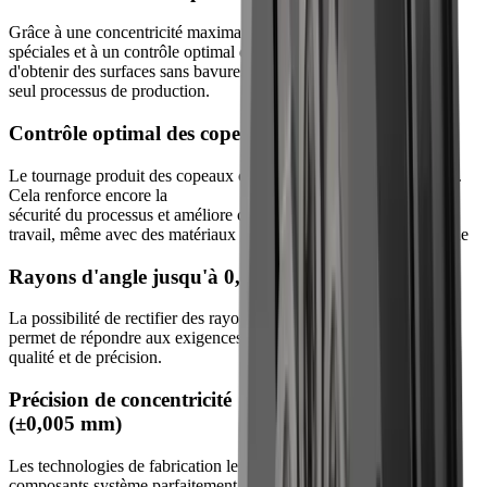
Grâce à une concentricité maximale, à des géométries de coupe
spéciales et à un contrôle optimal des copeaux, il est possible
d'obtenir des surfaces sans bavures et de qualité supérieure en un
seul processus de production.
Contrôle optimal des copeaux
Le tournage produit des copeaux courts qui s'éliminent facilement.
Cela renforce encore la
sécurité du processus et améliore considérablement l'efficacité du
travail, même avec des matériaux difficiles à usiner comme le titane
Rayons d'angle jusqu'à 0,03 mm
La possibilité de rectifier des rayons concaves jusqu'à 0,03 mm
permet de répondre aux exigences les plus élevées en matière de
qualité et de précision.
Précision de concentricité
(±0,005 mm)
Les technologies de fabrication les plus récentes, associées à des
composants système parfaitement adaptés, garantissent une