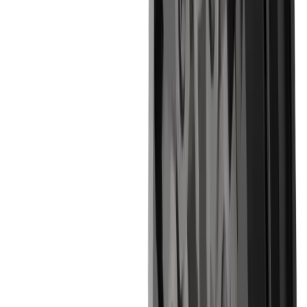
Défi
Longueurs de filetage
Solution
Réalisation de filetages en une seule opération
Défi
Plage de diamètres
Solution
Diamètres de 1 mm (horlogerie) à 22 mm dans
l'industrie automobile
Défi
Exigences élevées en matière de précision et de
qualité de surface