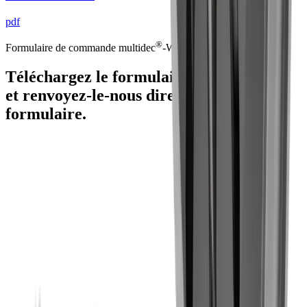
pdf
®
Formulaire de commande
multidec
-WHIRLING
Téléchargez le formulaire de commande
et renvoyez-le-nous directement via ce
formulaire.
Utilis France SARL
90, allée de Glaisy ZI
74300 Thyez
+33 4 50 96 36 30
contact@utilis.com
Newsletter