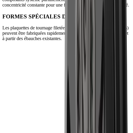
concentricité constante pour une finition de surface de haute qualité.
FORMES SPÉCIALES DE FILETAGE
Les plaquettes de tournage filetées (plaquettes de coupe réversibles)
peuvent être fabriquées rapidement et à moindre coût, sur mesure et
à partir des ébauches existantes.
Défis
Les solutions aux défis les plus courants
du tourbillonnage de filets.
Défi
Productivité
Solution
Temps de cycle courts et nombre élevé d’arêtes
de coupe