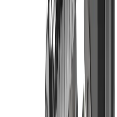
Tête de taraudage MWT 08 « QuickChange »