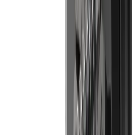
Filetages sans bavure
Solution
Filetage sans bavure grâce à des géométries de
coupe précises
Défi
Profil de filetage complexe
Solution
Solutions sur mesure
Défi
Délais de livraison courts
Solution
Large gamme de produits, fabrication efficace
et ébauches standard UTILIS