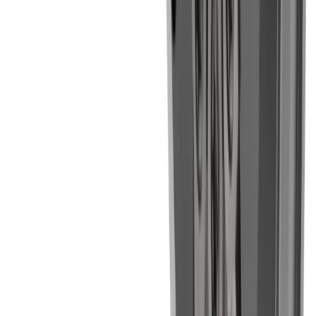
rainurage
multidec
-CUT
Vers le produit