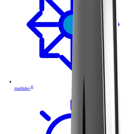
®
multidec