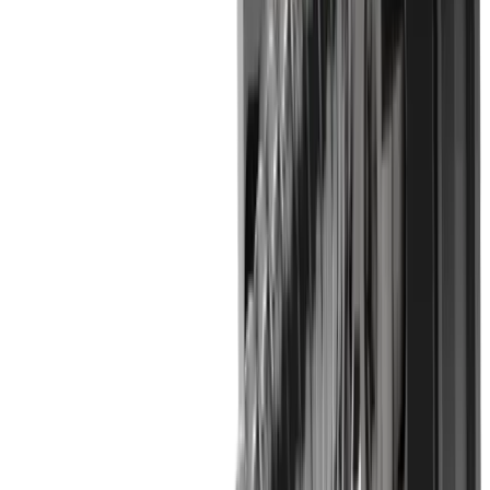
Boutique
La gamme complète de produits standard
®
de
multidec
-WHIRLING
Vers la boutique