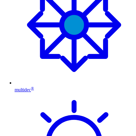
®
multidec