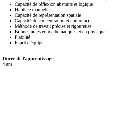
Capacité de réflexion abstraite et logique
Habileté manuelle
Capacité de représentation spatiale
Capacité de concentration et endurance
Méthode de travail précise et rigoureuse
Bonnes notes en mathématiques et en physique
Fiabilité
Esprit d'équipe
Durée de l'apprentissage
4 ans
Personne de contact
Lirim Saljihi
Dessinateur / Chef de Produit Tourbillonnage
+41 52 762 62 62
lirim.saljihi@utilis.com
Utilis AG