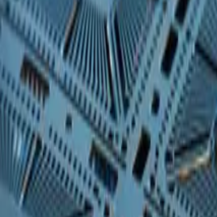
Secteur
Compétences
Marques
®
multidec
Solutions spéciales
Menu
Menu