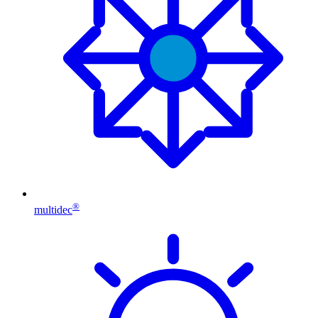
®
multidec