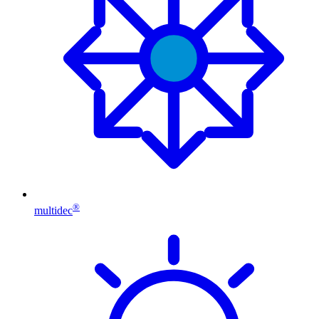
®
multidec