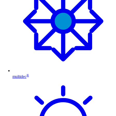
®
multidec