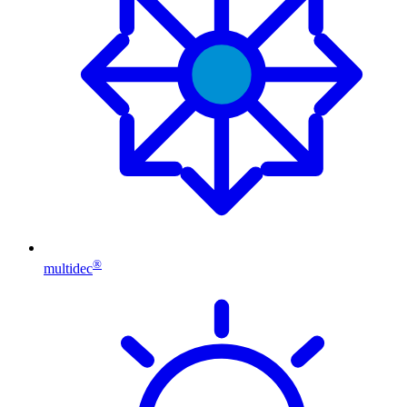
®
multidec