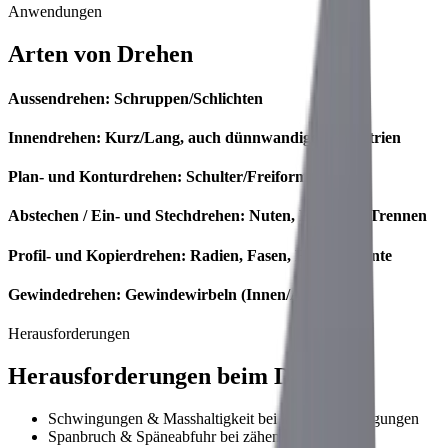
Prozesssicher von der Einzelteil- bis zur Serienfertigung.
Anwendungen
Arten von Drehen
Aussendrehen:
Schruppen/Schlichten
Innendrehen:
Kurz/Lang, auch dünnwandige Geometrien
Plan- und Konturdrehen:
Schulter/Freiform
Abstechen / Ein- und Stechdrehen:
Nuten, Einstiche, Trennen
Profil- und Kopierdrehen:
Radien, Fasen, Formelemente
Gewindedrehen:
Gewindewirbeln (Innen/Aussen)
Herausforderungen
Herausforderungen beim Drehen
Schwingungen & Masshaltigkeit bei langen Auskragungen
Spanbruch & Späneabfuhr bei zähen Materialien