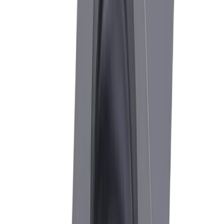
Zeichnung. Bei Bedarf mit Prozessunterstützung vor Ort.
Shop
Finden Sie unsere Produkte zum Drehen
im Shop
Produkte entdecken