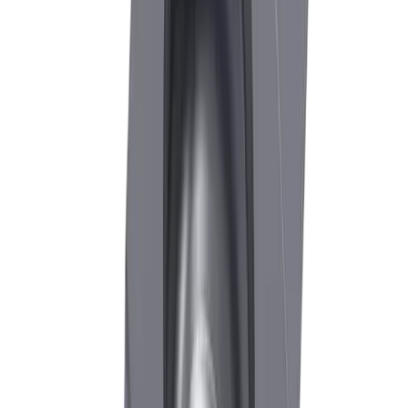
Kontaktperson
Sprechen Sie mit uns über Ihre
individuellen Anforderungen.
+41 52 762 62 62
info@utilis.com
Utilis AG
Kreuzlingerstrasse 22
8555 Müllheim
+41 52 762 62 62