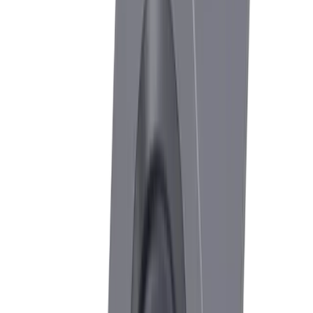
Herausforderung
Aufbauschneide, Grat & thermische Effekte bei
VA/Alu
Lösung
®
multidec
-ISO / -TOP
Aussen-/Innendrehen mit materialoptimierten Geometrien
sowie neuesten Beschichtungen. Optimale Oberflächengüten
dank der TOP Geometrie mit Schleppschneide.
Herausforderung
Unterbrochene Schnitte in Guss- /
Schmiedeteilen
Lösung
Sonderlösungen
Individuell profilgeschliffene Platten und Formplatten nach