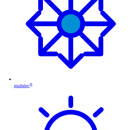
®
multidec