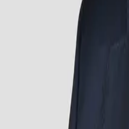
Branchen
Kompetenzen
Marken
®
multidec
Sonderlösungen
Menü
Menü