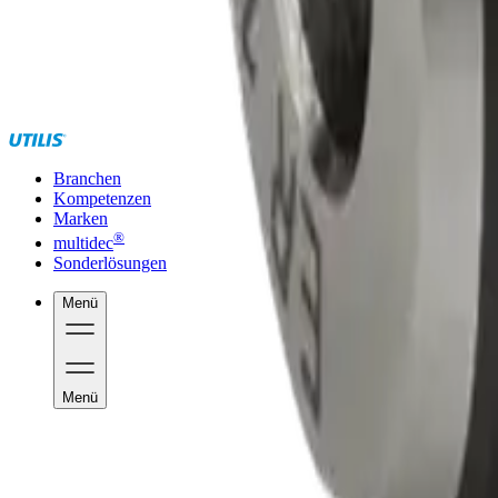
Branchen
Kompetenzen
Marken
®
multidec
Sonderlösungen
Menü
Menü