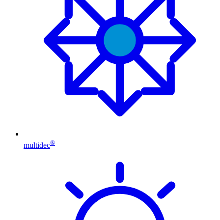
®
multidec