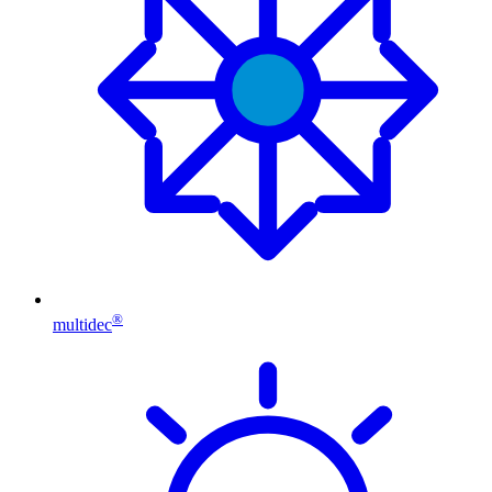
®
multidec