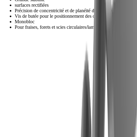
surfaces rectifiées
Précision de concentricité et de planéité de 0,005 mm
Vis de butée pour le positionnement des outils
Monobloc
Pour fraises, forets et scies circulaires/lames de scie
Boutique
®
Nos produits
multidec
-Ti-Loc™ dans la
boutique
Vers la boutique