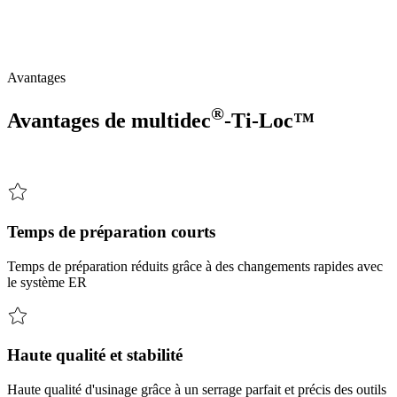
Précision maximale pour des dimensions minimales
Porte-outils
monobloc
pour
une
utilisation
dans
des
broches
motorisées
ou
fixes
selon
la
norme
DIN
6499.
Conçu
pour
une
stabilité
maximale.
Avantages
®
Avantages de
multidec
-Ti-Loc™
Temps de préparation courts
Temps de préparation réduits grâce à des changements rapides avec
le système ER
Haute qualité et stabilité
Haute qualité d'usinage grâce à un serrage parfait et précis des outils