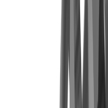
Porte-outil ER pour fraises à queue Ti-Loc