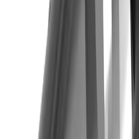
Interlocuteur
Fabio Marchionne
Chef de Produit / Consultant Technique
+41 52 762 62 62
fabio.marchionne@utilis.com
Utilis France SARL
90, allée de Glaisy ZI
74300 Thyez