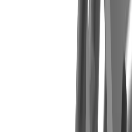
Porte-outil ER pour fraises à queue Ti-Loc