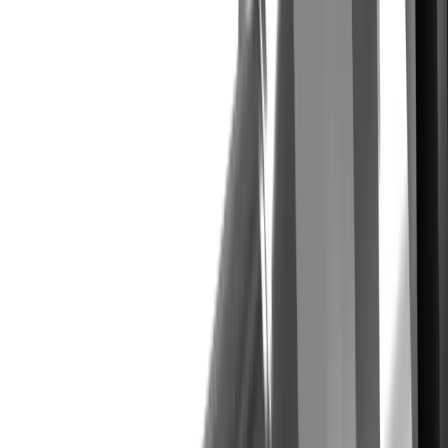
(VHM) multidec-SAW (DE)