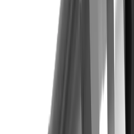
®
multidec
-TORNOS DECO™
®
Découvrez nos produits
multidec
-
TORNOS DECO™
Vers le produit