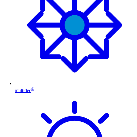
®
multidec