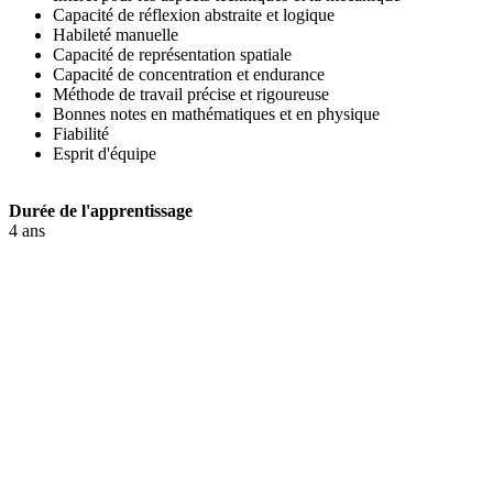
Capacité de réflexion abstraite et logique
Habileté manuelle
Capacité de représentation spatiale
Capacité de concentration et endurance
Méthode de travail précise et rigoureuse
Bonnes notes en mathématiques et en physique
Fiabilité
Esprit d'équipe
Durée de l'apprentissage
4 ans
Personne de contact
Lirim Saljihi
Dessinateur / Chef de Produit Tourbillonnage
+41 52 762 62 62
lirim.saljihi@utilis.com
Utilis AG