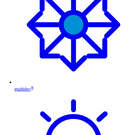
®
multidec