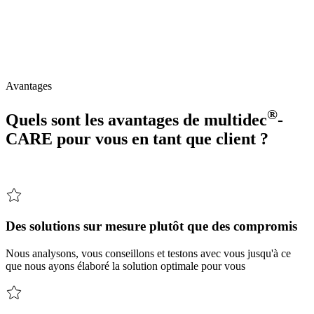
Votre partenaire pour des solutions d'outillage sur mesure –
économiques, rapides, adaptées à la pratique.
®
multidec
-CARE
est
synonyme
d'accompagnement
complet
:
Ensemble,
nous
développons
des
solutions
d'outillage
pratiques
et
économiques
–
de
l'idée
initiale
à
la
mise
en
œuvre
productive
au
quotidien.
Avantages
®
Quels sont les avantages de
multidec
-
CARE pour vous en tant que client ?
Des solutions sur mesure plutôt que des compromis
Nous analysons, vous conseillons et testons avec vous jusqu'à ce
que nous ayons élaboré la solution optimale pour vous