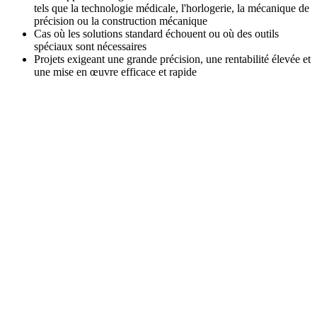
tels que la technologie médicale, l'horlogerie, la mécanique de
précision ou la construction mécanique
Cas où les solutions standard échouent ou où des outils
spéciaux sont nécessaires
Projets exigeant une grande précision, une rentabilité élevée et
une mise en œuvre efficace et rapide
Contact
N'hésitez pas à nous contacter. Nous nous
ferons un plaisir de vous conseiller sur
®
multidec
-CARE.
+41 52 762 62 62
info@utilis.com
Utilis AG
Kreuzlingerstrasse 22
8555 Müllheim