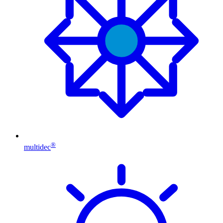
®
multidec