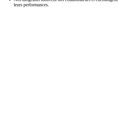
leurs performances.
Contact
Discutez avec nous de vos besoins
spécifiques.
+41 52 762 62 62
info@utilis.com
Utilis AG
Kreuzlingerstrasse 22
8555 Müllheim
+41 52 762 62 62
info@utilis.com
Newsletter