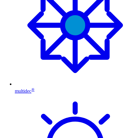
®
multidec