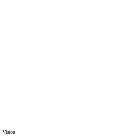
Vision et valeurs
Vision