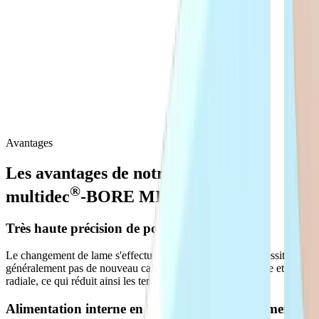
Arêtes de coupe tranchantes, petits rayons d'angle et gradins de
guidage des copeaux rectifiés pour l'usinage intérieur dans le
domaine micro.
®
Les
produits
de
la
gamme
multidec
-BORE
MICRO
offrent
une
grande
variété
de
plaquettes
standard,
en
version
revêtue
ou
non,
avec
des
diamètres
allant
de
0,5
à
8
mm.
Des
arêtes
de
coupe
tranchantes,
de
petits
rayons
d'angle
et
des
brins
de
coupe
affûtés
garantissent
un
comportement
de
coupe
optimal
pour
l'usinage
de
tous
les
matériaux
courants,
y
compris
ceux
difficiles
à
usiner.
Avantages
Les avantages de notre gamme
®
multidec
-BORE MICRO
Très haute précision de positionnement
Le changement de lame s'effectue manuellement et ne nécessite
généralement pas de nouveau calibrage de la position axiale et
radiale, ce qui réduit ainsi les temps de préparation.
Alimentation interne en liquide de refroidissement