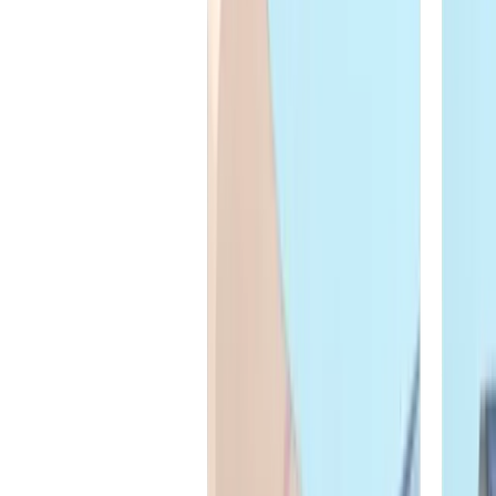
fabriquer.
Défi
Forces importantes lors de l'usinage (tournage
dur)
Solution
Le support Superclamp est adapté aux forces
importantes
Défi
Matériaux spéciaux
Solution
Nous proposons toutes les lames standard avec
différents revêtements. Des revêtements spéciaux
peuvent également être réalisés.