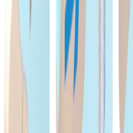
®
multidec
-TURN ISO
®
Découvrez nos produits
multidec
-TURN
ISO.
Vers le produit