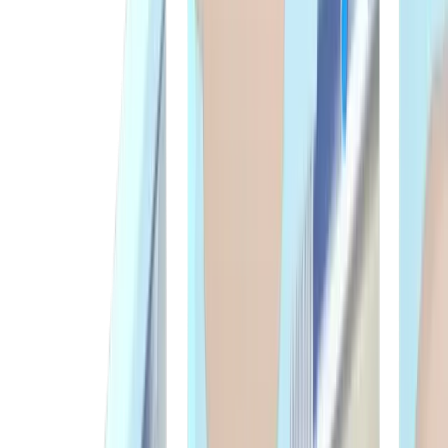
®
Nos produits
multidec
-BORE MICRO
dans la boutique
Vers la boutique