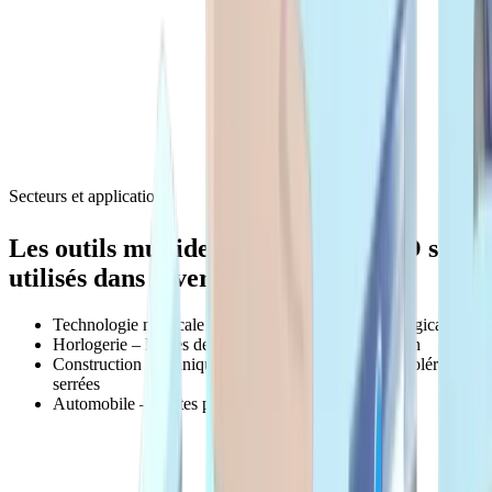
Défi
Pas de place pour un outil de tournage intérieur
supplémentaire
Solution
Porte-outil AKR-Mono, qui se fixe sur le poste
d'usinage extérieur
Secteurs et applications
®
Les outils
multidec
-BORE MICRO sont
utilisés dans divers secteurs
Technologie médicale – Implants, instruments chirurgicaux
Horlogerie – Pièces de précision de l'ordre du micron
Construction mécanique – Pièces de série avec des tolérances
serrées
Automobile – Petites pièces et pièces de précision
Boutique