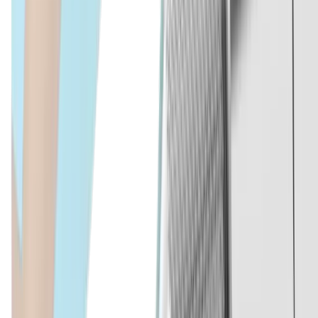
Micromécanique
Construction mécanique générale