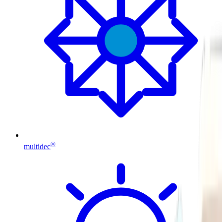
®
multidec