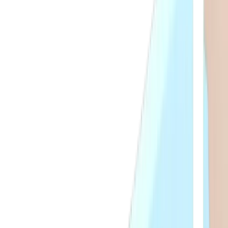
®
multidec
-BORE MICRO