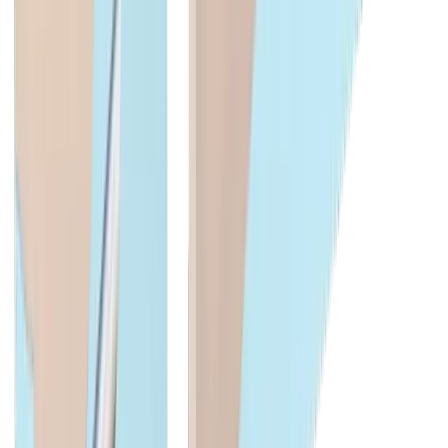
Interlocuteur
Arbit Dzemailji
Chef de Produit
+41 52 762 62 62
arbit.dzemailji@utilis.com
Utilis AG
Kreuzlingerstrasse 22
8555 Müllheim
+41 52 762 62 62
info@utilis.com
Newsletter