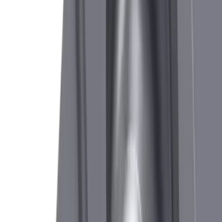
Plaquette de tronçonnage CUT 1602