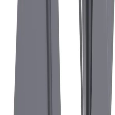
®
multidec
-CUT 3000
Découvrez le système de tournage et de
®
rainurage
multidec
-CUT 3000 pour les
barres de plus grand diamètre, jusqu'à 32