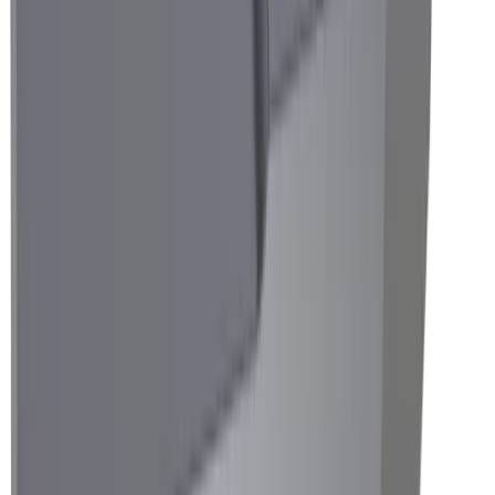
Industrie horlogère