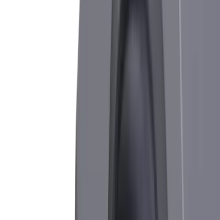
particulières et les met en œuvre de manière
individuelle, personnalisée et hautement
professionnelle.
Défi
Matériaux à usiner de manière spécifique -
Matériaux spéciaux
Solution
Revêtements spéciaux - Revêtements sur mesure
Défi
Lubrification exigeante
Solution
Parfaite lubrification grâce à nos porte-outils IC
et IC+.
Défi