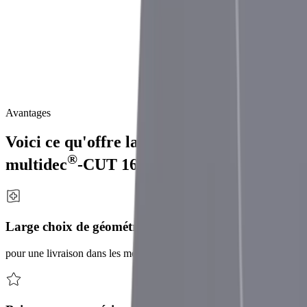
Système d'outils de perçage et de tournage performant pour le
tournage extérieur et intérieur, destiné aux tours automatiques à
poupée mobile avec un passage de barre de Ø 10 mm maximum.
Les
systèmes
d'outils
de
perçage
et
de
tournage
de
la
gamme
®
multidec
-CUT
1600
peuvent
être
utilisés
pour
le
tournage
extérieur
et
intérieur.
Les
plaquettes
amovibles
sont
faciles
à
remplacer
et
se
caractérisent
par
une
très
grande
répétabilité.
Avantages
Voici ce qu'offre la gamme de produits
®
multidec
-CUT 1600
Large choix de géométries de coupe
pour une livraison dans les meilleurs délais