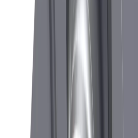
Plaquette de plongée et de chariotage CUT 1605 F.
GC20