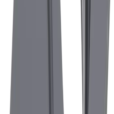
mm maximum.
®
multidec
-CUT 3000