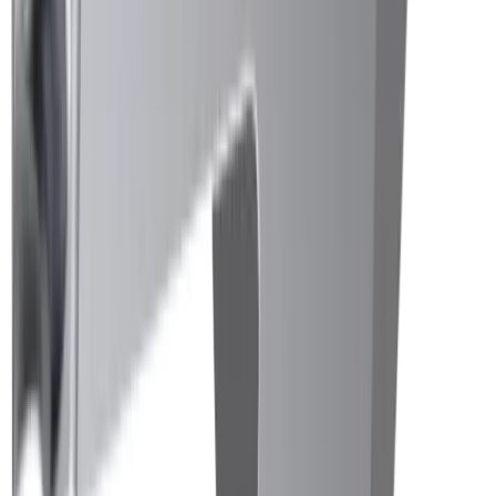
Construction mécanique générale
Industrie électronique
Compétences