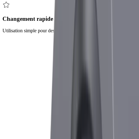
Changement rapide d'outils
Utilisation simple pour des temps de préparation minimaux
Défis et solutions
®
Le
multidec
-CUT 1600 relève ces défis
Défi
Usinage spécial - Les clients ont souvent des
exigences spécifiques concernant leurs outils de
coupe
Solution
Solutions sur mesure - UTILIS a mis en place
une offre spéciale pour répondre aux demandes