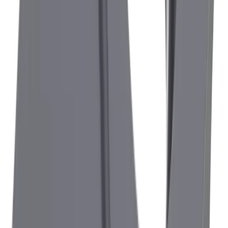
®
Votre interlocuteur pour notre système
multidec
-CUT 1600
Festim Dzemaili
Chef de Produit
+41 52 762 62 62
festim.dzemaili@utilis.com
Utilis AG
Kreuzlingerstrasse 22
8555 Müllheim
+41 52 762 62 62
info@utilis.com
Newsletter