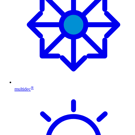
®
multidec