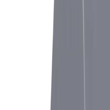
®
multidec
-CUT 1600