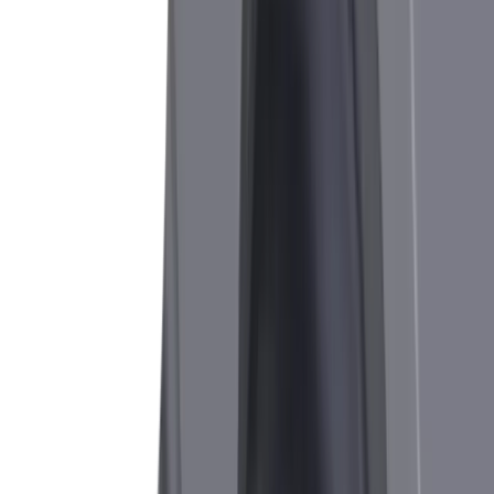
Raccordement du liquide de refroidissement
Solution
Porte-outils avec arrosage intégré et 5
possibilités de raccordement
Défi
Optimisation des temps de fonctionnement des
machines
Solution
Grâce au système de porte-outils TWIN à deux
arêtes de coupe, la durée de vie de la machine
est prolongée.
Boutique en ligne
®
Notre gamme
multidec
-CUT 1600