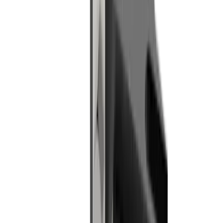
®
Plaques porte-outils
multidec
-LUB