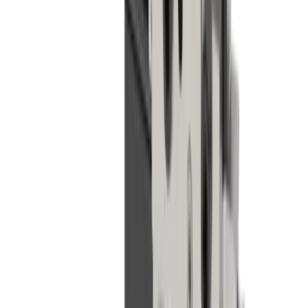
Plaque porte-outils LUB MLU ST-05-TPC-IC (Star
SR20 J II B)