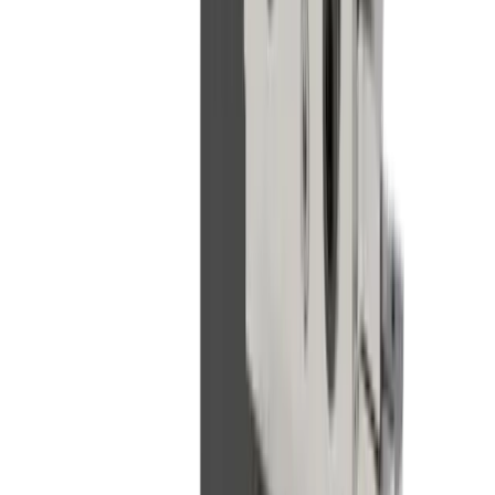
®
Cales
multidec
-LUB
Découvrez nos cales de serrage
®
multidec
-LUB
Vers le produit