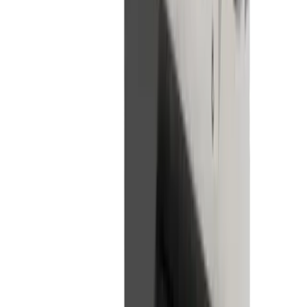
Interlocuteur
Fabio Marchionne
Chef de Produit / Consultant Technique
+41 52 762 62 62
fabio.marchionne@utilis.com