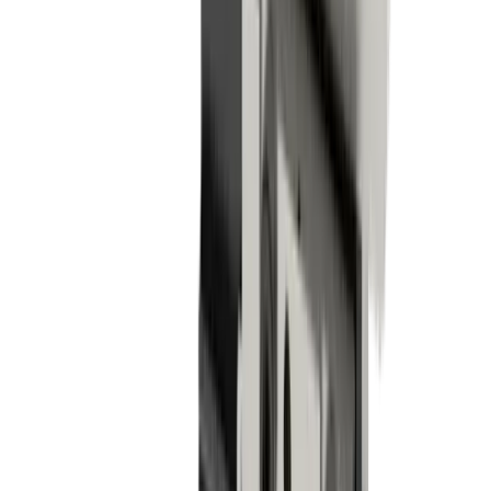
Plaque porte-outils LUB MLU ST-03-TPC-IC
(STAR SB12 R G)