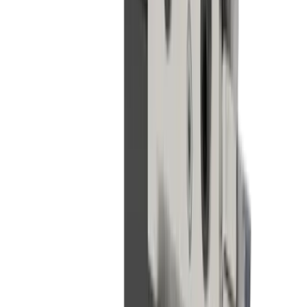
Remplacement des plaques porte-outils
Remplacement ou montage d'une plaque d'outillage modifiée
Solution
Nous proposons des solutions adaptées à vos
besoins
Outre un remplacement à l'identique avec un refroidissement
amélioré, nous proposons également le développement de
plaques d'outils modifiées, par exemple pour l'extension des
emplacements d'outils.
Défi
Pas de refroidissement ponctuel
Les plaques porte-outils classiques ne disposent pas de circuit
de refroidissement intégré.
Solution