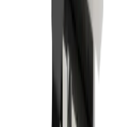
Utilis AG
Kreuzlingerstrasse 22
8555 Müllheim
+41 52 762 62 62
info@utilis.com
Newsletter