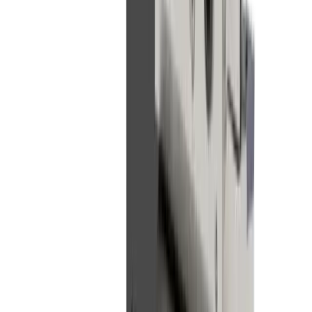
Plaque d'outils LUB MLU CI-03-TPC-IC
(CITIZEN L12)