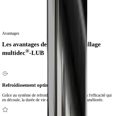
Solution optimale pour l'alimentation en liquide de refroidissement et
donc une longue durée de vie de l'arête de coupe de l'outil.
®
Plaques
porte-outils
multidec
-LUB
complètes
/
Plaques
TPC
(Tool
Plate
Complete)
:
garantissent
un
refroidissement
optimal
au
niveau
du
tranchant
de
l'outil
et
évitent
l'accumulation
de
copeaux.
Précision
de
répétabilité
maximale
lors
du
changement
d'outil.
Avantages
Les avantages des plaques d'outillage
®
multidec
-LUB
Refroidissement optimal
Grâce au système de refroidissement sophistiqué et à l'efficacité qui
en découle, la durée de vie de la lame est nettement améliorée.