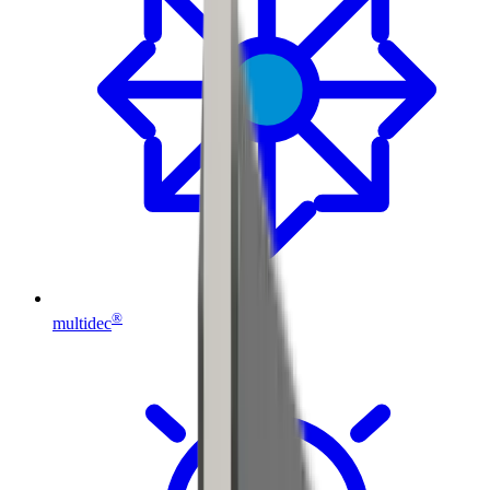
®
multidec