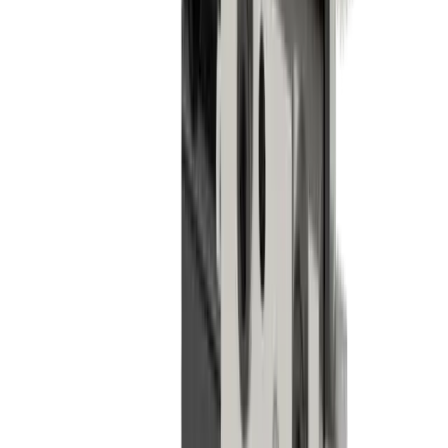
Plaque porte-outils LUB MLU TO-SN-TPC-IC
(TORNOS SN7/10)