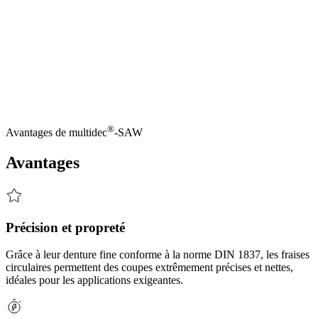
Fraises circulaire en carbure monobloc DIN 1837
®
Avec
multidec
-SAW,
UTILIS
propose
une
gamme
de
fraises
circulaires
en
carbure
monobloc
DIN
1837
polyvalentes,
idéales
pour
une
utilisation
flexible
dans
différents
environnements
de
production.
Elles
constituent
le
choix
parfait
pour
les
applications
dans
le
domaine
de
la
métallurgie,
de
la
construction
mécanique
et
de
la
fabrication
industrielle.
Avec
ces
fraises-scies
performantes,
vous
investissez
dans
un
outil
durable
et
économique
qui
vous
offre
des
résultats
de
coupe
fiables,
nets
et
précis
au
plus
haut
niveau.
®
Avantages de
multidec
-SAW
Avantages
Précision et propreté
Grâce à leur denture fine conforme à la norme DIN 1837, les fraises
circulaires permettent des coupes extrêmement précises et nettes,
idéales pour les applications exigeantes.