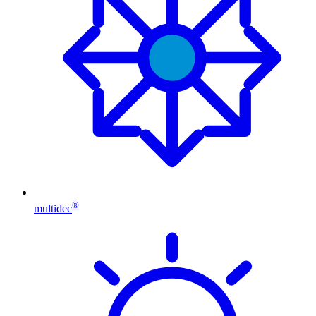
®
multidec