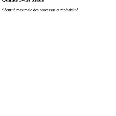
Sécurité maximale des processus et répétabilité
Défis et solutions
Nos solutions à vos challenges
Défi
Durée de vie maximale
Solution
Modèle en carbure monobloc et géométrie des
dents affûtée avec précision
Défi
Haute qualité de coupe
Solution