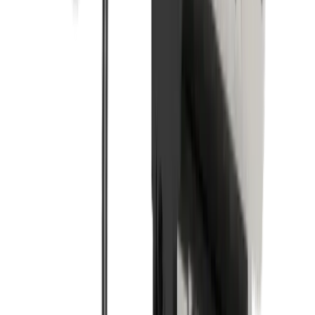
®
multidec
-TOOLINGSYSTEMS
®
Découvrez nos produits
multidec
-
TOOLINGSYSTEMS
Vers le produit