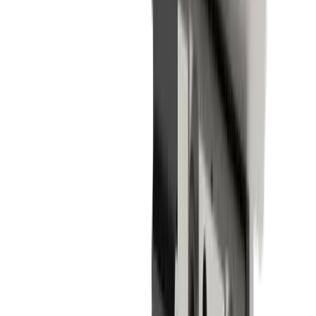
®
Le système
multidec
-LUB
®
Plaques porte-outils
multidec
-LUB
Solution optimale pour l'alimentation en liquide de refroidissement et
donc une longue durée de vie de l'arête de coupe de l'outil.