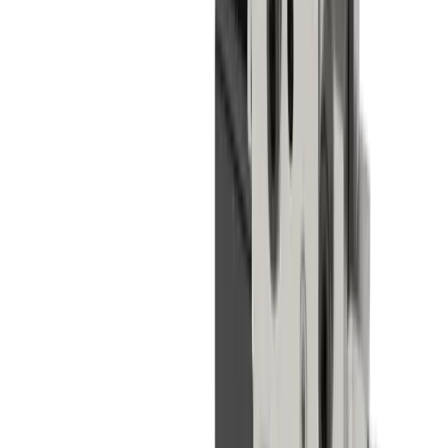
®
Cales de serrage
multidec
-LUB
®
Les cales de serrage
multidec
-LUB garantissent un refroidissement
parfait au niveau de l'arête de coupe de l'outil, augmentant ainsi la
durée de vie et la sécurité du processus.