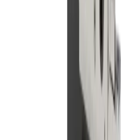
Plaque porte-outils LUB MLU ST-03-TPC-IC
(STAR SB12 R G)