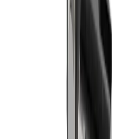
®
multidec
-LUB