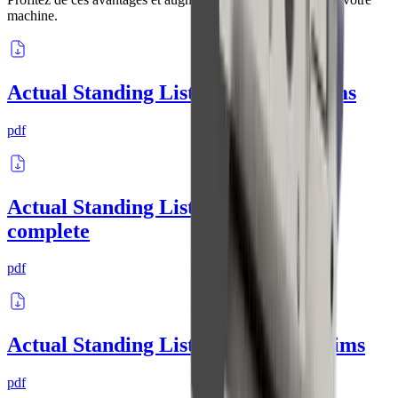
machine.
Actual Standing List | Clamping shims
pdf
Actual Standing List | Tool plates
complete
pdf
Actual Standing List | Tool plates shims
pdf