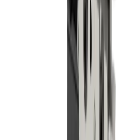
Boutique
®
Découvrez nos produits
multidec
-LUB
dans la boutique
Vers la boutique