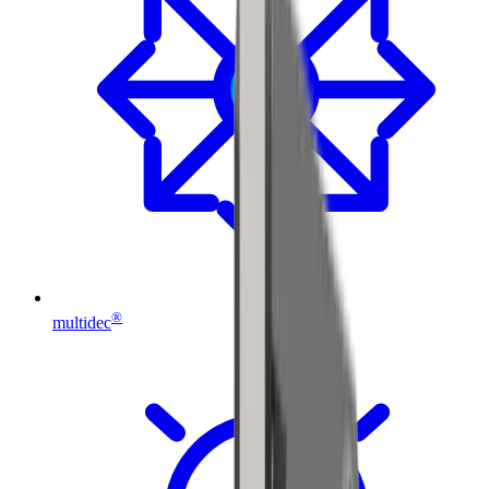
®
multidec