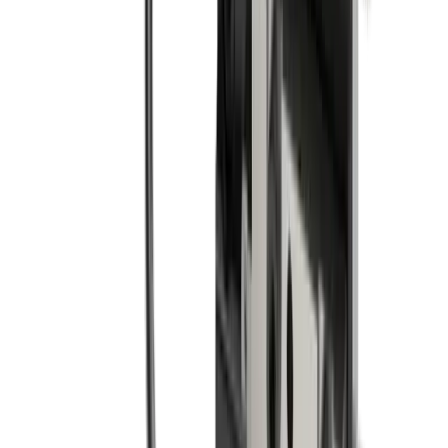
Interlocuteurs
Fabio Marchionne
Chef de Produit / Consultant Technique
+41 52 762 62 62
fabio.marchionne@utilis.com
Utilis AG
Kreuzlingerstrasse 22
8555 Müllheim
+41 52 762 62 62
info@utilis.com