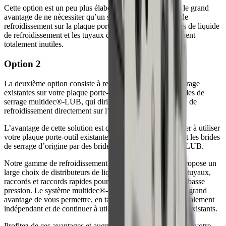
Cette option est un peu plus élaborée, mais elle présente le grand
avantage de ne nécessiter qu’un seul raccord de liquide de
refroidissement sur la plaque porte-outil. Les distributeurs de liquide
de refroidissement et les tuyaux de raccordement deviennent
totalement inutiles.
Option 2
La deuxième option consiste à remplacer les brides de serrage
existantes sur votre plaque porte-outil actuelle par des brides de
serrage multidec®-LUB, qui dirigent également le liquide de
refroidissement directement sur l’arête de coupe.
L’avantage de cette solution est que vous pouvez continuer à utiliser
votre plaque porte-outil existante et remplacer uniquement les brides
de serrage d’origine par des brides de serrage multidec®-LUB.
Notre gamme de refroidissement multidec®-LUB vous propose un
large choix de distributeurs de liquide de refroidissement, tuyaux,
raccords et raccords rapides pour les applications haute et basse
pression. Le système multidec®-LUB de UTILIS offre le grand
avantage de vous permettre, en tant que client, de rester totalement
indépendant et de continuer à utiliser vos porte-plaquettes existants.
Profitez de ces avantages et augmentez les performances de votre