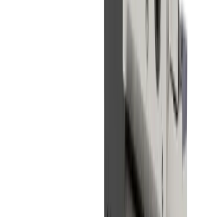
®
Système de refroidissement
multidec
-LUB
Le système de refroidissement modulaire et flexible pour le tournage