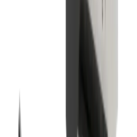
Cale de serrage LUB MLU TO IC (TORNOS)