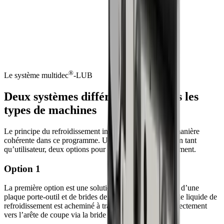
Le système de refroidissement ultime pour tous les tours à poupée
mobile
Dans
l'environnement
concurrentiel
actuel,
l'efficacité
et
la
fiabilité
des
processus
sont
essentielles.
®
multidec
-LUB
contribue
de
manière
significative
à
l'amélioration
de
l'efficacité
et
à
l'augmentation
de
la
fiabilité
des
processus
de
votre
machine
de
tournage
longitudinal.
®
Le système
multidec
-LUB
Deux systèmes différents pour tous les
types de machines
Le principe du refroidissement intégré est appliqué de manière
cohérente dans ce programme. UTILIS vous propose, en tant
qu’utilisateur, deux options pour optimiser le refroidissement.
Option 1
La première option est une solution complète composée d’une
plaque porte-outil et de brides de serrage, dans laquelle le liquide de
refroidissement est acheminé à travers la plaque puis directement
vers l’arête de coupe via la bride de serrage.