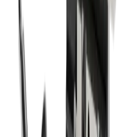
Cale de serrage LUB MLU - IC-F (TORNOS GT26 /
Swiss Nano)