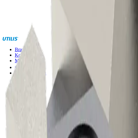
Branchen
Kompetenzen
Marken
®
multidec
Sonderlösungen
Menü
Menü