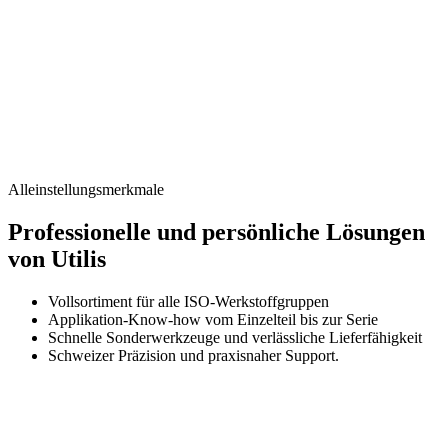
Im Maschinenbau gewährleisten unsere Werkzeuge Effizienz und
Präzision bei der Serienproduktion.
Der
Allgemeine
Maschinenbau
ist
das
Rückgrat
zahlreicher
Industrien
–
von
Antriebstechnik
über
Fluid-
und
Fördertechnik
bis
zu
Verpackungs-,
Lebensmittel-
und
Agrarmaschinen.
Die
Vielfalt
an
Bauteilen
und
Losgrößen
reicht
von
filigranen
Präzisionsteilen
bis
zu
großvolumigen
Werkstücken.
UTILIS
liefert
praxisbewährte
Werkzeug-
und
Prozesslösungen
für
Drehen,
Fräsen,
Bohren,
Reiben,
Ab-/Einstechen
und
Gewindebearbeitung
inklusive
schnellem
Applikationssupport.
Alleinstellungsmerkmale
Professionelle und persönliche Lösungen
von Utilis
Vollsortiment für alle ISO‑Werkstoffgruppen
Applikation-Know-how vom Einzelteil bis zur Serie
Schnelle Sonderwerkzeuge und verlässliche Lieferfähigkeit
Schweizer Präzision und praxisnaher Support.
Herausforderungen