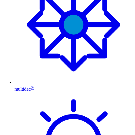
®
multidec