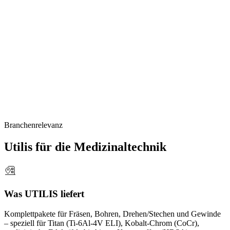
medizinischer Komponenten.
In der Medizinaltechnik zählen höchste Genauigkeit, Zuverlässigkeit
und Qualität. Mit unseren Werkzeuglösungen schaffen wir die Basis
für Ihre Prozess-Sicherheit.
Die
Medizintechnik
ist
eine
Schlüsselbranche
für
Lebensqualität.
Implantate
und
Instrumente
müssen
weltweit
zuverlässig
funktionieren
und
regulatorische
Vorgaben
einhalten.
UTILIS
unterstützt
Hersteller
über
die
gesamte
Prozesskette
mit
Werkzeuglösungen
für
eine
hochpräzise
Fertigung
von
Implantaten,
Instrumenten
und
Geräten
–
und
leistet
so
einen
wichtigen
Beitrag
zu
sicheren
Innovationen.
Branchenrelevanz
Utilis für die Medizinaltechnik
Was UTILIS liefert
Komplettpakete für Fräsen, Bohren, Drehen/Stechen und Gewinde
– speziell für Titan (Ti-6Al-4V ELI), Kobalt-Chrom (CoCr),