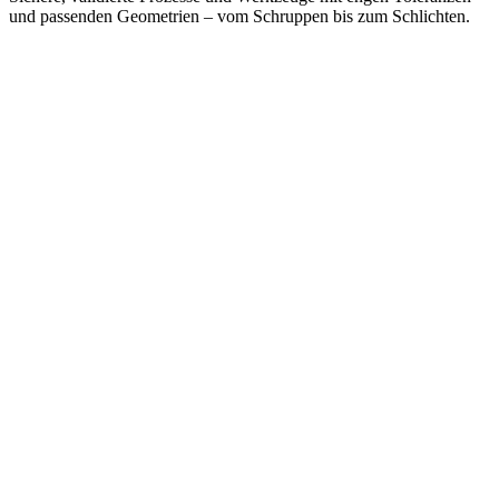
und passenden Geometrien – vom Schruppen bis zum Schlichten.
Lösungen & Kundenvorteile
So schaffen wir echten Mehrwert für
Ihre Produktion
Herausforderung
Regulatorische Anforderungen
Lösung
Einhaltung strenger Normen und
Dokumentationspflichten. Einheitlicher Ablauf
von Validierungsprozessen. 100%-Endkontrolle
der Werkzeuge.
Herausforderung