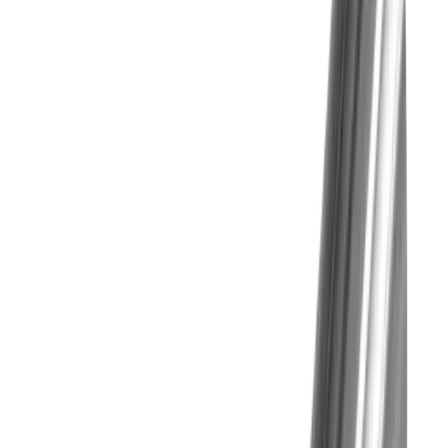
Herausforderung
Aufbauschneide, Ausbrüche und Delamination
bei weichen Materialien
Lösung
Kombiwerkzeuge und Sonderlösungen, um
Sonderformen effizient herstellen zu können.
Herausforderung
Bohrungsverlauf bei tiefen Bohrungen
Lösung
Beispiel Ventilblock: Querbohrung verursacht
Grat → Pilotbohrer + IK-Bohrer mit
Querbohrungs-Anfasung (Sonder), vc vor
Durchbruch reduzieren, definierte
Rückzugsstrategie; optional Reiben auf
Endmass.