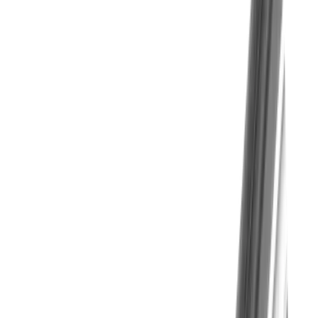
Herausforderung
Positions- und Rundlaufgenauigkeit in
Mehrfachaufspannung
Lösung
VHM Bohrwerkzeuge auch mit Innenkühlung:
Sichere Spanabfuhr auch bei weichen
Materialien und tiefen Bohrungen
Herausforderung
Spanabfuhr bei tiefen Bohrungen und weichen
Materialien wie Aluminium
Lösung
®
multidec
-MICRO BORE - Programm auch
für anspruchsvolle Materialien