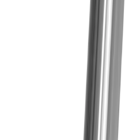
Kontaktperson
Sprechen Sie mit uns über Ihre
individuellen Anforderungen.
+41 52 762 62 62
info@utilis.com
Utilis AG
Kreuzlingerstrasse 22
8555 Müllheim
+41 52 762 62 62
info@utilis.com
Newsletter