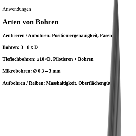
Masshaltigkeit, sichere Spanabfuhr und Oberflächengüte – von der
Einzelteilfertigung bis zur Serie.
Anwendungen
Arten von Bohren
Zentrieren / Anbohren:
Positioniergenauigkeit, Fasen
Bohren:
3 - 8 x D
Tieflochbohren
: ≥10×D, Pilotieren + Bohren
Mikrobohren:
Ø 0,3 – 3 mm
Aufbohren / Reiben:
Masshaltigkeit, Oberflächengüte
Herausforderungen & Lösungen
Unsere Lösungen für Ihre
Herausforderungen in der
Bohrbearbeitung