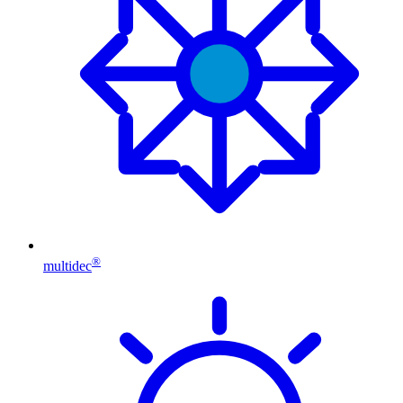
®
multidec