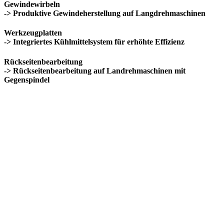
Gewindewirbeln
-> Produktive Gewindeherstellung auf Langdrehmaschinen
Werkzeugplatten
-> Integriertes Kühlmittelsystem für erhöhte Effizienz
Rückseitenbearbeitung
-> Rückseitenbearbeitung auf Landrehmaschinen mit
Gegenspindel
Herausforderungen & Lösungen
Herausforderungen und Lösungen im
Langdrehbereich
Herausforderung
Enge Toleranzen und hohe
Oberflächenanforderungen bei kleinen
Bauteilen