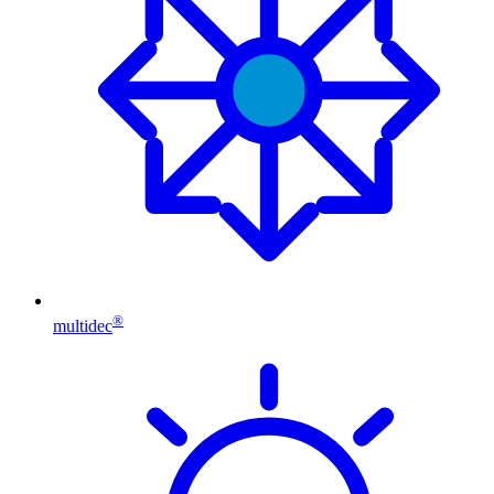
®
multidec