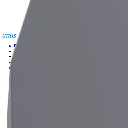
Branchen
Kompetenzen
Marken
®
multidec
Sonderlösungen
Menü
Menü