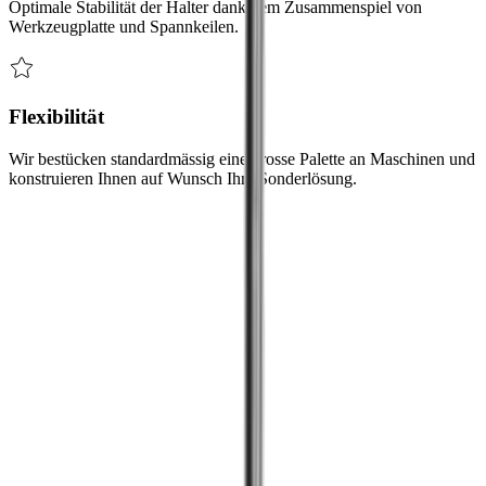
Optimale Stabilität der Halter dank dem Zusammenspiel von
Werkzeugplatte und Spannkeilen.
Flexibilität
Wir bestücken standardmässig eine grosse Palette an Maschinen und
konstruieren Ihnen auf Wunsch Ihre Sonderlösung.
Herausforderungen
Wir haben die Lösung für Ihre
Herausforderung
Herausforderung
Originale Werkzeugplatte beibehalten
Bei ineffizienter Kühlung an der Werkzeugschneide leidet die
Standzeit der Schneide.