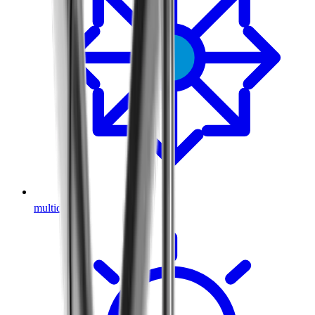
®
multidec