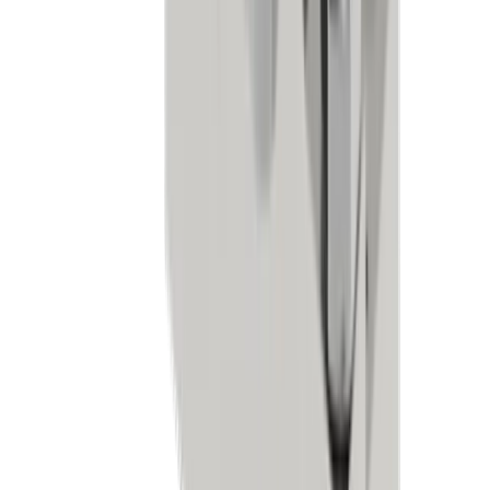
Uhrenindustrie
Mikromechanik