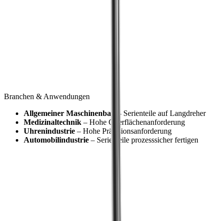
Der Standard reicht nicht aus
Standard genügt für Ihren aktuellen Fertigungsprozess nicht.
Lösung
Sonderlösung
Wir entwickeln nach Ihren Anforderungen den passenden
Spannkeil.
Branchen & Anwendungen
Allgemeiner Maschinenbau
– Serienteile auf Langdreher
Medizinaltechnik
– Hohe Oberflächenanforderung
Uhrenindustrie
– Hohe Präzisionsanforderung
Automobilindustrie
– Serienteile prozesssicher fertigen
Shop
®
Unsere
multidec
-LUB Spannkeile im
Shop