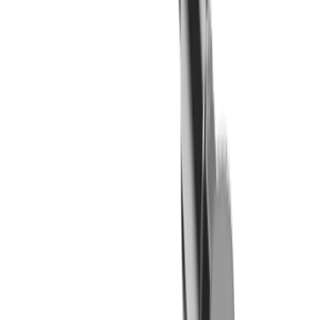
LUB Spannkeil MLU CI IC (CITIZEN)