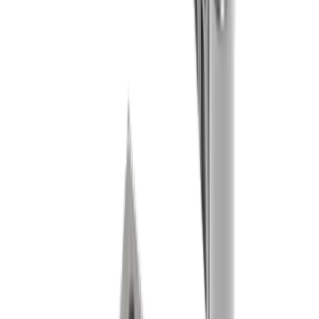
®
multidec
-LUB Kühlmittel-System
®
Entdecken Sie unser
multidec
-LUB
Kühlmittel-System
Zum Produkt