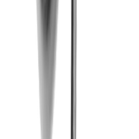
®
multidec
-LUB Spannkeile