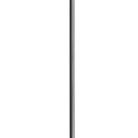
Lösung
Durch unser eigenes Design 1:1 ersetzbar
Wir helfen Ihnen Ihre originale Werkzeugplatte zu behalten
und bieten den Spannkeil-Ersatz für die optimale Kühlung an
der Schneide.
Herausforderung
Keine punktuelle Kühlung
Herkömmliche Spannkeile haben keinen Kühlmittelaustritt.
Lösung
Integrierte Kühlung im Spannkeil
®
Die Spannkeile von
multidec
-LUB sind mit einer
integrierten Kühlung ausgestattet und ermöglichen dadurch
eine präzise Kühlung an der Schneide.
Herausforderung