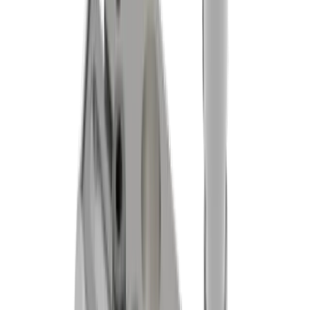
Fabio Marchionne
Technischer Berater / Produkt Manager
+41 52 762 62 62
fabio.marchionne@utilis.com
Utilis AG
Kreuzlingerstrasse 22
8555 Müllheim
+41 52 762 62 62
info@utilis.com
Newsletter