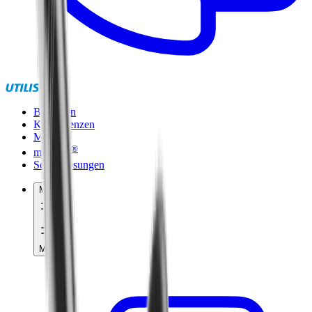
Branchen
Kompetenzen
Marken
®
multidec
Sonderlösungen
Menü
Menü