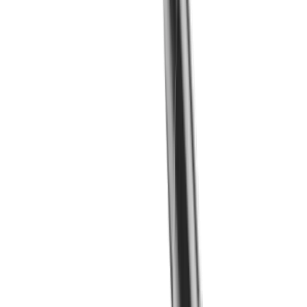
LUB Spannkeil MLU ... IC-F (TORNOS GT26 /
Swiss Nano)