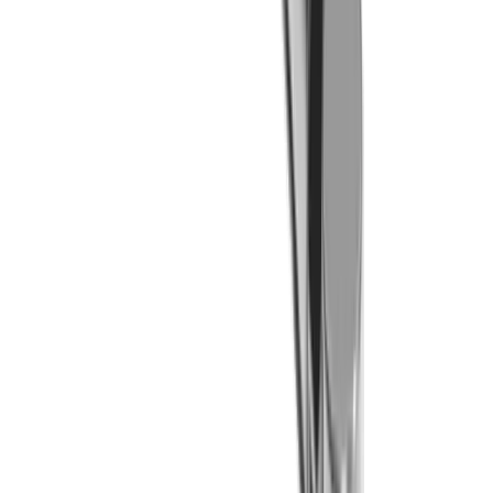
LUB Spannkeil MLU ST IC (STAR)