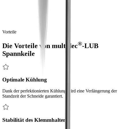
Optimale Spannung des Halters und eine präzise Kühlung an der
Werkzeugschneide
®
multidec
-LUB
Spannkeile
garantieren
eine
perfekte
Kühlung
an
der
Werkzeugschneide
und
erhöhen
dadurch
die
Standzeit
sowie
die
Prozess-Sicherheit.
Vorteile
®
Die Vorteile von
multidec
-LUB
Spannkeile
Optimale Kühlung
Dank der perfektionierten Kühlung wird eine Verlängerung der
Standzeit der Schneide garantiert.
Stabilität des Klemmhalters