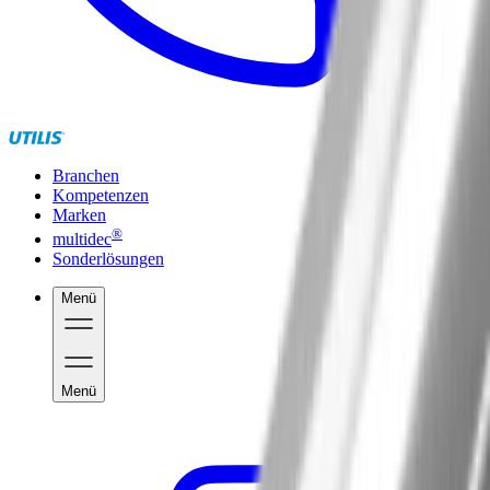
Branchen
Kompetenzen
Marken
®
multidec
Sonderlösungen
Menü
Menü