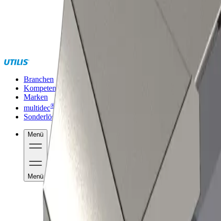
Branchen
Kompetenzen
Marken
®
multidec
Sonderlösungen
Menü
Menü